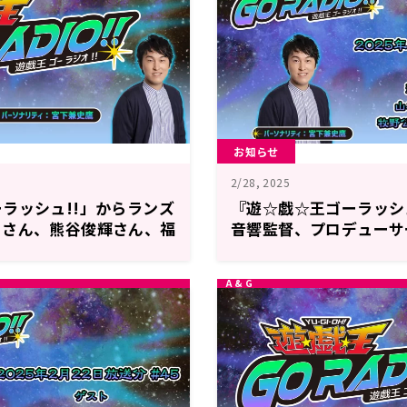
お知らせ
2/28, 2025
ラッシュ!!」からランズ
『遊☆戯☆王ゴーラッシ
ーさん、熊谷俊輝さん、福
音響監督、プロデューサ
スト出演決定＆メール大
場！3月1日（土）18時
GO RADIO!!』
戯☆王GO RADIO!!』第