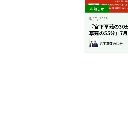
お知らせ
5/17, 2025
『宮下草薙の30
草薙の55分」7
ゲストにヤーレ
宮下草薙の30分