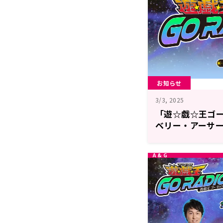
お知らせ
3/3, 2025
「遊☆戯☆王ゴー
ベリー・アーサ
島香々さんのゲ
募集！『遊☆戯☆王