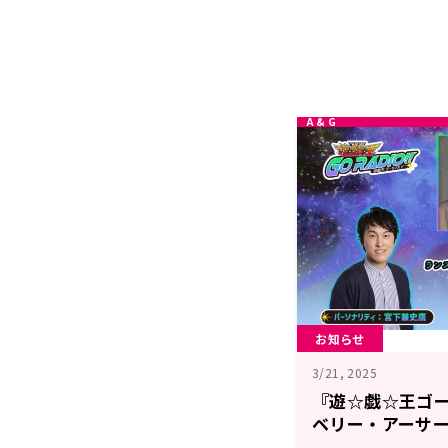
お知らせ
3/21, 2025
『遊☆戯☆王ゴー
ベリー・アーサ
島香々さんがゲス