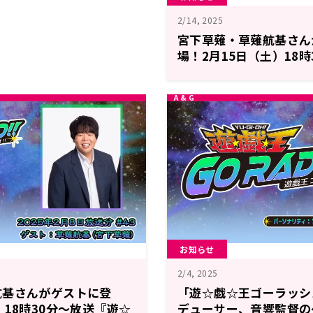
2/14, 2025
宮下草薙・草薙航基さん
場！2月15日（土）18
☆戯☆王GO RADIO!!』
お知らせ
2/4, 2025
航基さんがゲストに登
「遊☆戯☆王ゴーラッシ
）18時30分～放送『遊☆
デューサー、音響監督の