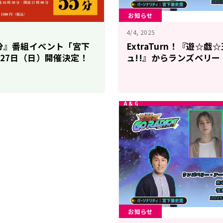
お知らせ
4/4, 2025
分』番組イベント「宮下
ExtraTurn！『遊☆
月27日（日）開催決定！
ュ!!』からランズベリ
ンズが出演
熊谷俊輝さん、福島香々
登場！4月5日（土）配
RADIO!!』第51回
お知らせ