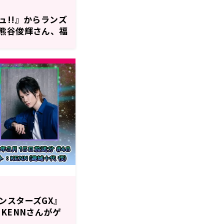
ュ!!』からランズ
熊谷俊輝さん、福
場！3月29日
『遊☆戯☆王GO
ンスターズGX』
KENNさんがゲ
土）20時00分～