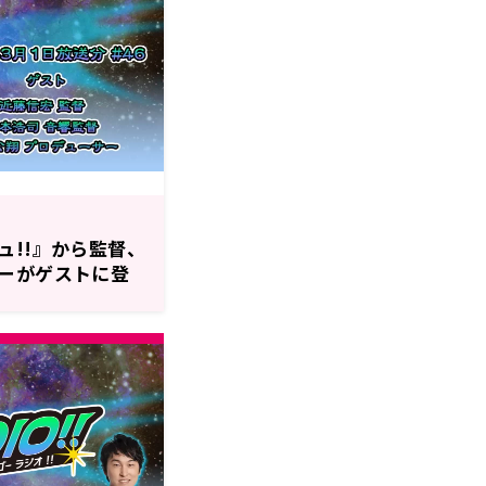
ュ!!』から監督、
ーがゲストに登
30分～放送『遊☆
45回