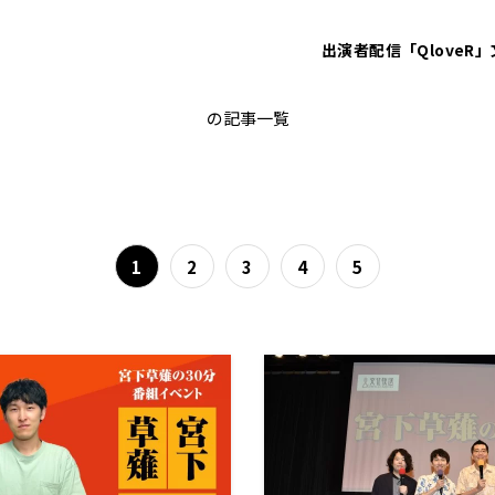
出演者
配信「QloveR」
宮下草薙
の記事一覧
1
2
3
4
5