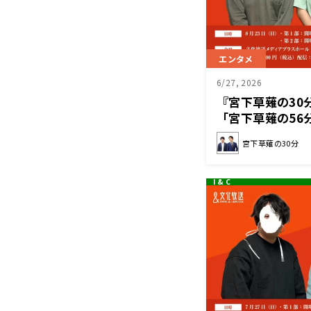
エンタメ
6/27, 2026
『宮下草薙の30
「宮下草薙の56
宮下草薙の30分