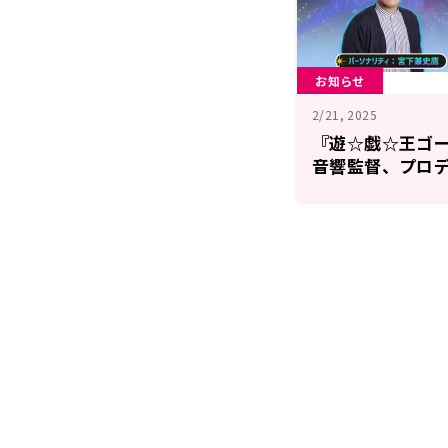
お知らせ
2/21, 2025
『遊☆戯☆王ゴー
音響監督、プロ
場！2月22日（土
☆戯☆王GO RAD