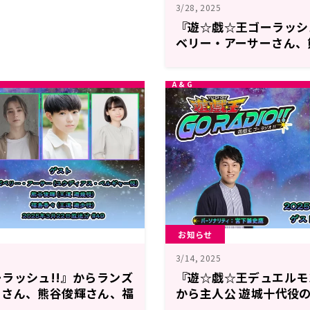
3/28, 2025
『遊☆戯☆王ゴーラッシ
ベリー・アーサーさん、
島香々さんがゲストに登
（土）18時30分～放送
RADIO!!』第50回
お知らせ
3/14, 2025
ラッシュ!!』からランズ
『遊☆戯☆王デュエルモ
ーさん、熊谷俊輝さん、福
から主人公 遊城十代役の
トに登場！3月22日
ストに登場！3月15日（