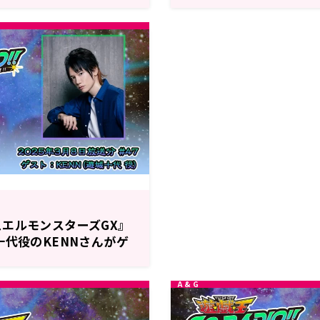
分～放送『遊☆戯☆王GO
放送『遊☆戯☆王GO RAD
回
エルモンスターズGX』
十代役のKENNさんがゲ
8日（土）18時30分～放
RADIO!!』第47回