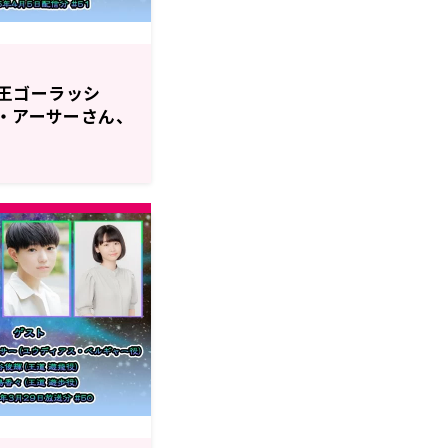
戯☆王ゴーラッシ
ー・アーサーさん、
さんがゲストに
信『遊☆戯☆王GO