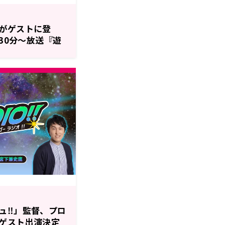
がゲストに登
時30分～放送『遊
第44回
ュ‼」監督、プロ
ゲスト出演決定