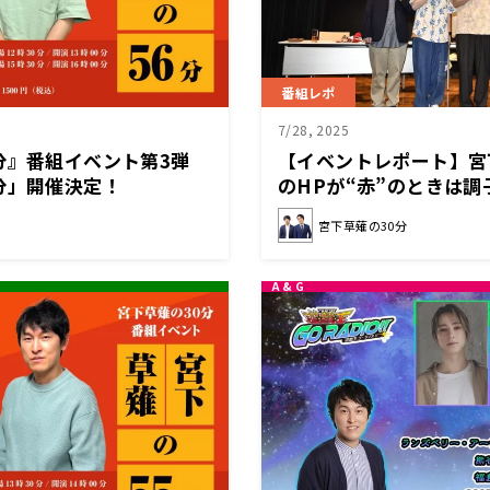
番組レポ
7/28, 2025
分』番組イベント第3弾
【イベントレポート】宮
分」開催決定！
のHPが“赤”のときは
出」ゲストに東京ホテイ
宮下草薙の30分
を迎え、真夏の爆笑トー
ベント第2弾「宮下草薙