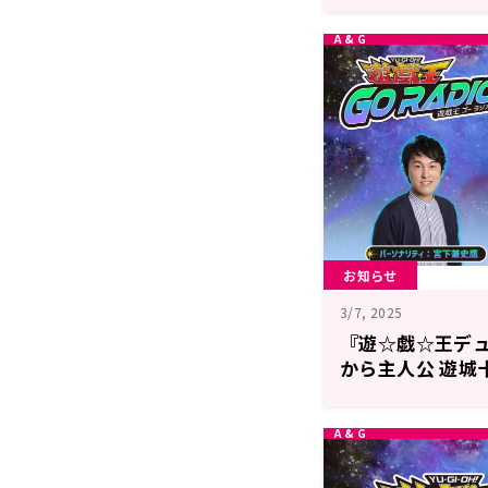
（土）18時30
RADIO!!』第49
お知らせ
3/7, 2025
『遊☆戯☆王デュ
から主人公 遊城
ストに登場！3月
送『遊☆戯☆王GO 