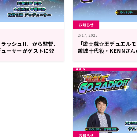
お知らせ
2/17, 2025
ラッシュ!!』から監督、
「遊☆戯☆王デュエルモ
デューサーがゲストに登
遊城十代役・KENNさ
）18時30分～放送『遊
＆メール大募集！『遊☆
IO!!』第45回
RADIO!!』
お知らせ