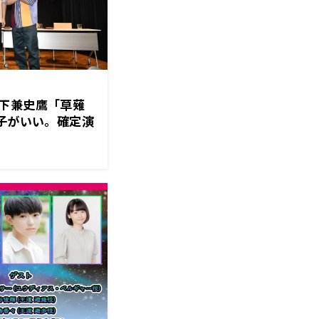
下兼史鷹「草薙
調子がいい。確定演
ソン、ヤーレンズ
ク展開！番組イ
の55分」を開催