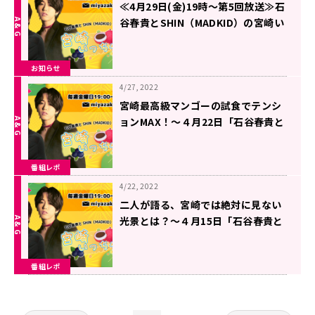
≪4月29日(金)19時～第5回放送≫石
谷春貴とSHIN（MADKID）の宮崎い
っちゃが！！
お知らせ
4/27, 2022
宮崎最高級マンゴーの試食でテンシ
ョンMAX！～４月22日「石谷春貴と
SHIN（MADKID）の宮崎いっちゃ
が！！」
番組レポ
4/22, 2022
二人が語る、宮崎では絶対に見ない
光景とは？～４月15日「石谷春貴と
SHIN（MADKID）の宮崎いっちゃ
が！！」
番組レポ