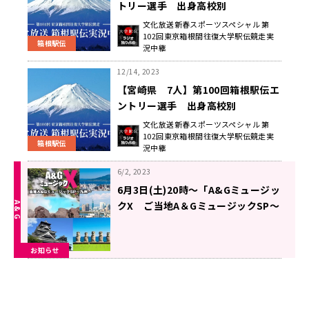
トリー選手 出身高校別
文化放送新春スポーツスペシャル 第
102回東京箱根間往復大学駅伝競走実
箱根駅伝
況中継
12/14, 2023
【宮崎県 7人】第100回箱根駅伝エ
ントリー選手 出身高校別
文化放送新春スポーツスペシャル 第
102回東京箱根間往復大学駅伝競走実
箱根駅伝
況中継
6/2, 2023
6月3日(土)20時～「A&Gミュージッ
クX ご当地A＆GミュージックSP～
九州～」を放送！
お知らせ