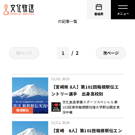
宮崎
番組表
の記事一覧
2
前ページ
次ページ
12/10, 2025
【宮崎県 8人】第102回箱根駅伝エ
ントリー選手 出身高校別
文化放送新春スポーツスペシャル 第
102回東京箱根間往復大学駅伝競走実
箱根駅伝
況中継
12/12, 2024
【宮崎 6人】第101回箱根駅伝エン