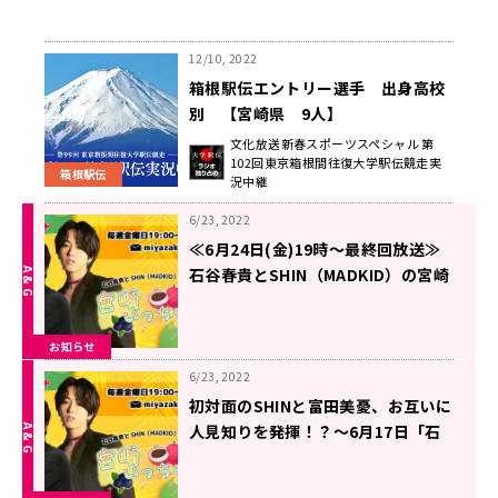
12/10, 2022
箱根駅伝エントリー選手 出身高校
別 【宮崎県 9人】
文化放送新春スポーツスペシャル 第
102回東京箱根間往復大学駅伝競走実
箱根駅伝
況中継
6/23, 2022
≪6月24日(金)19時～最終回放送≫
石谷春貴とSHIN（MADKID）の宮崎
いっちゃが！！
お知らせ
6/23, 2022
初対面のSHINと富田美憂、お互いに
人見知りを発揮！？～6月17日「石
谷春貴とSHIN（MADKID）の宮崎い
っちゃが！！」