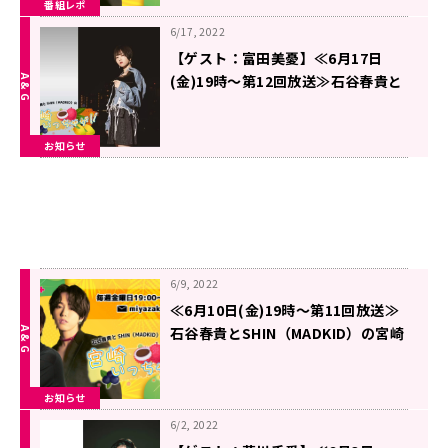
番組レポ
6/17, 2022
【ゲスト：富田美憂】≪6月17日
(金)19時～第12回放送≫石谷春貴と
SHIN（MADKID）の宮崎いっちゃ
が！！
お知らせ
6/9, 2022
≪6月10日(金)19時～第11回放送≫
石谷春貴とSHIN（MADKID）の宮崎
いっちゃが！！
お知らせ
6/2, 2022