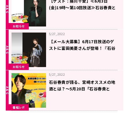
【ゲスト：藤川千愛】≪6月3日
(金)19時～第10回放送≫石谷春貴と
SHIN（MADKID）の宮崎いっちゃ
が！！
お知らせ
5/27, 2022
【メール大募集】6月17日放送のゲ
ストに富田美憂さんが登場！『石谷
春貴とSHIN（MADKID）の宮崎いっ
ちゃが！！』
お知らせ
5/27, 2022
石谷春貴が語る、宮崎オススメの地
酒とは？～5月20日「石谷春貴と
SHIN（MADKID）の宮崎いっちゃ
が！！」
番組レポ