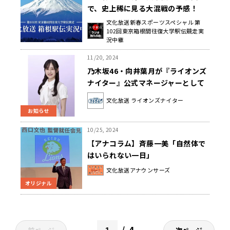
で、史上稀に見る大混戦の予感！
『文化放送 新春スポーツスペシャル
文化放送新春スポーツスペシャル 第
102回東京箱根間往復大学駅伝競走実
第101回東京箱根間往復大学駅伝競
況中継
走実況中継』 2025年1月2日
（木）・3日（金）文化放送ほか全
11/20, 2024
国32局でオンエア
乃木坂46・向井葉月が『ライオンズ
ナイター』公式マネージャーとして
ラスト出演！ 『辻発彦・斉藤一美・
文化放送 ライオンズナイター
向井葉月 秋の語れ！ライオンズス
お知らせ
ペシャル』
10/25, 2024
【アナコラム】斉藤一美「自然体で
はいられない一日」
文化放送アナウンサーズ
オリジナル
4