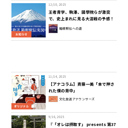
12/10, 2025
王者青学、駒澤、國學院らが激突
で、史上まれに見る大混戦の予感！
『文化放送新春スポーツスペシャル
箱根駅伝への道
第102回東京箱根間往復大学駅伝競
お知らせ
走実況中継』 2026年1月2日
（金）・3日（土） 文化放送ほか全
国32局でオンエア
11/14, 2025
【アナコラム】斉藤一美「本で押さ
れた僕の背中」
文化放送アナウンサーズ
オリジナル
9/16, 2025
『「オレは摂取す」 presents 第37