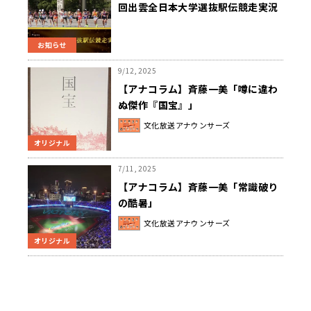
回出雲全日本大学選抜駅伝競走実況
中継』10/13放送、柏原竜二ナビ
『箱根駅伝への道』9/30スタート、
お知らせ
特設サイトもオープン！
9/12, 2025
【アナコラム】斉藤一美「噂に違わ
ぬ傑作『国宝』」
文化放送アナウンサーズ
オリジナル
7/11, 2025
【アナコラム】斉藤一美「常識破り
の酷暑」
文化放送アナウンサーズ
オリジナル