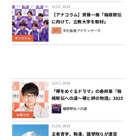
直前特番の公開生放送も！
12/27, 2024
【アナコラム】斉藤一美「箱根駅伝
に向けて、立教大学を取材」
文化放送アナウンサーズ
オリジナル
12/17, 2024
「襷をめぐるドラマ」の最終章『箱
根駅伝への道～襷と絆の物語』2025
年1月10日（金）午後7時～放送決
箱根駅伝への道
定！
お知らせ
12/10, 2024
王者青学、駒澤、國學院らが激突