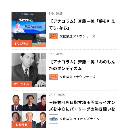
5/9, 2025
【アナコラム】斉藤一美「夢を叶え
ても､なお」
文化放送アナウンサーズ
オリジナル
3/7, 2025
【アナコラム】斉藤一美「みのもん
たのダンディズム」
文化放送アナウンサーズ
オリジナル
2/18, 2025
王座奪回を目指す埼玉西武ライオン
ズを中心にパ・リーグの熱き闘いを
中継『文化放送ライオンズナイタ
文化放送 ライオンズナイター
ー』 4/1（火）スタート！渡辺久信
お知らせ
も解説で登場！ 開幕戦中継、開幕