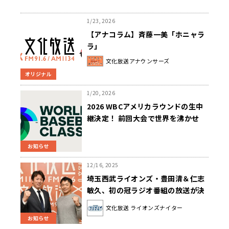
1/23, 2026
【アナコラム】斉藤一美「ホニャラ
ラ」
文化放送アナウンサーズ
オリジナル
1/20, 2026
2026 WBCアメリカラウンドの生中
継決定！ 前回大会で世界を沸かせ
た“情熱の実況” 斉藤一美アナウンサ
ーが再びマイクを握る！ 準々決勝・
お知らせ
準決勝・決勝の3試合を中継
12/16, 2025
埼玉西武ライオンズ・豊田清＆仁志
敏久、初の冠ラジオ番組の放送が決
定！ ライオンズ激闘の裏側を語る新
文化放送 ライオンズナイター
春特番
お知らせ