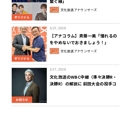
繋ぐ縁」
文化放送アナウンサーズ
オリジナル
3/27, 2026
【アナコラム】斉藤一美「憧れるの
をやめないでおきましょう！」
文化放送アナウンサーズ
オリジナル
2/17, 2026
文化放送のWBC中継（準々決勝R・
決勝R）の解説に 前回大会の投手コ
ーチを務めた“世界一奪還の立役者”
吉井理人が決定！
お知らせ