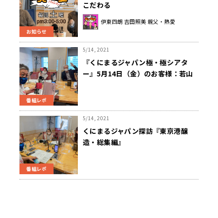
こだわる
伊東四朗 吉田照美 親父・熱愛
お知らせ
5/14, 2021
『くにまるジャパン極・極シアタ
ー』5月14日（金）のお客様：若山
滋さん・渡辺雅史さん
番組レポ
5/14, 2021
くにまるジャパン探訪『東京港醸
造・総集編』
番組レポ