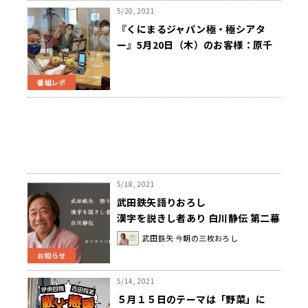
5/20, 2021
『くにまるジャパン極・極シアタ
ー』5月20日（木）のお客様：原千
晶さん
番組レポ
5/18, 2021
武田鉄矢語りおろし
漢字を説きし者あり 白川静伝 第二幕
オンライン動画配信 詳細はこち
武田鉄矢 今朝の三枚おろし
ら！
お知らせ
5/14, 2021
５月１５日のテーマは「野菜」に