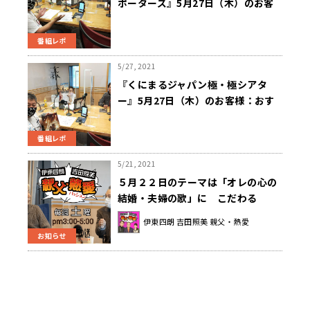
ポーターズ』5月27日（木）のお客
様：春風亭昇也さん
番組レポ
5/27, 2021
『くにまるジャパン極・極シアタ
ー』5月27日（木）のお客様：おす
ぎ さん
番組レポ
5/21, 2021
５月２２日のテーマは「オレの心の
結婚・夫婦の歌」に こだわる
伊東四朗 吉田照美 親父・熱愛
お知らせ