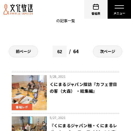
水谷加奈
番組表
の記事一覧
64
前ページ
次ページ
5/28, 2021
くにまるジャパン探訪『カフェ昔日
の客（大森） ・総集編』
番組レポ
5/27, 2021
『くにまるジャパン極・くにまるレ