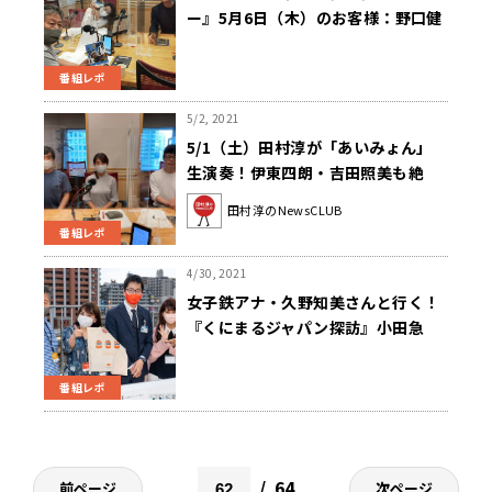
ー』5月6日（木）のお客様：野口健
さん
番組レポ
5/2, 2021
5/1（土）田村淳が「あいみょん」
生演奏！伊東四朗・吉田照美も絶
賛…!?
田村淳のNewsCLUB
番組レポ
4/30, 2021
女子鉄アナ・久野知美さんと行く！
『くにまるジャパン探訪』小田急
ロマンスカーミュージアム（後編）
番組レポ
64
前ページ
次ページ