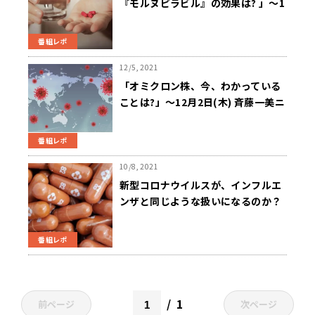
『モルヌピラビル』の効果は? 」～1
月13日ニュースワイドSAKIDORI
番組レポ
12/5, 2021
「オミクロン株、今、わかっている
ことは?」～12月2日(木) 斉藤一美ニ
ュースワイドSAKIDORI!
番組レポ
10/8, 2021
新型コロナウイルスが、インフルエ
ンザと同じような扱いになるのか？
～10月7日 ニュースワイド
SAKIDORI
番組レポ
1
前ページ
次ページ