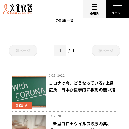
治療薬
番組表
の記事一覧
1
前ページ
次ページ
3/18, 2022
コロナは今、どうなっている? 上昌
広氏「日本が医学的に根拠の無い措
置を続けている」
番組レポ
1/17, 2022
「新型コロナウイルスの飲み薬、