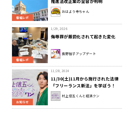
推進法改正案の全容が判明
おはよう寺ちゃん
番組レポ
1/29, 2026
侮辱罪が厳罰化されて起きた変化
長野智子アップデート
番組レポ
11/28, 2024
11/30(土)11月から施行された法律
「フリーランス新法」を学ぼう！
『村上信五くんと経済クン』
村上信五くんと経済クン
お知らせ