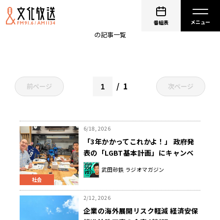
法律
番組表
の記事一覧
1
前ページ
次ページ
6/18, 2026
「3年かかってこれかよ！」 政府発
表の「LGBT基本計画」にキャンベ
ル「失望」
武田砂鉄 ラジオマガジン
社会
2/12, 2026
企業の海外展開リスク軽減 経済安保