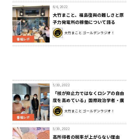
6/6, 2022
大竹まこと、福島復興の難しさと原
子力発電所の稼働について語る
大竹まこと ゴールデンラジオ！
番組レポ
5/30, 2022
「核が抑止力ではなくロシアの自由
度を高めている」国際政治学者・廣
瀬陽子が読むウクライナの今後
大竹まこと ゴールデンラジオ！
番組レポ
5/30, 2022
高所得者の税率が上がらない理由