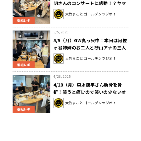
明さんのコンサートに感動！？ヤマ
ザキ春のパン祭りシール集めの話
大竹まこと ゴールデンラジオ！
も、、、
番組レポ
5/5, 2025
5/5（月）GW真っ只中！本日は阿佐
ヶ谷姉妹のお二人と砂山アナの三人
でお届けしました。
大竹まこと ゴールデンラジオ！
番組レポ
4/28, 2025
4/28（月）森永康平さん肋骨を骨
折！笑うと痛むので笑いの少ないオ
ープニングを希望！？それなのに江
大竹まこと ゴールデンラジオ！
里子さんは美穂さんの頭上で水の入
番組レポ
ったビニール袋を逆さまに！？