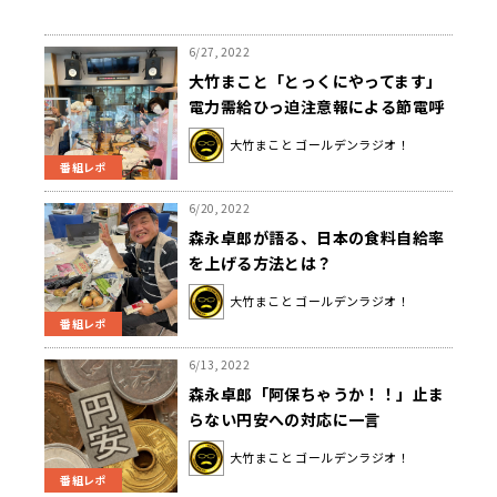
6/27, 2022
大竹まこと「とっくにやってます」
電力需給ひっ迫注意報による節電呼
びかけに一言
大竹まこと ゴールデンラジオ！
番組レポ
6/20, 2022
森永卓郎が語る、日本の食料自給率
を上げる方法とは？
大竹まこと ゴールデンラジオ！
番組レポ
6/13, 2022
森永卓郎「阿保ちゃうか！！」止ま
らない円安への対応に一言
大竹まこと ゴールデンラジオ！
番組レポ