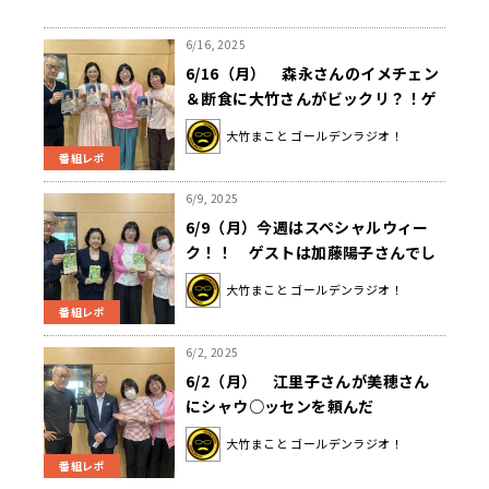
6/16, 2025
6/16（月） 森永さんのイメチェン
＆断食に大竹さんがビックリ？！ゲ
ストは女優・石田ひかりさんでし
大竹まこと ゴールデンラジオ！
た。
番組レポ
6/9, 2025
6/9（月）今週はスペシャルウィー
ク！！ ゲストは加藤陽子さんでし
た。
大竹まこと ゴールデンラジオ！
番組レポ
6/2, 2025
6/2（月） 江里子さんが美穂さん
にシャウ○ッセンを頼んだ
ら、、、！？ ゲストは辺真一さんで
大竹まこと ゴールデンラジオ！
した。
番組レポ