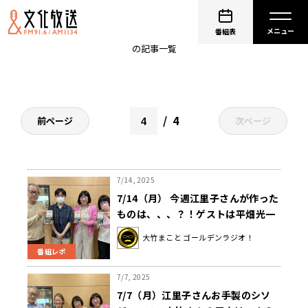
渡辺江里子
番組表
の記事一覧
4
前ページ
次ページ
7/14, 2025
7/14（月） 今週江里子さんが作った
ものは、、、？！ゲストは平畑光一
さんでした。
大竹まこと ゴールデンラジオ！
番組レポ
7/7, 2025
7/7（月）江里子さんお手製のシソ