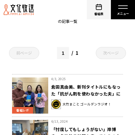
闘病
番組表
の記事一覧
1
前ページ
次ページ
4/3, 2025
倉田真由美、新刊タイトルにもなっ
た「抗がん剤を使わなかった夫」に
ついて語る
大竹まこと ゴールデンラジオ！
番組レポ
6/13, 2024
「忖度してもしょうがない」岸博