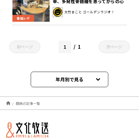
幸、多発性骨髄腫を患ってからの心
境を語る
大竹まこと ゴールデンラジオ！
番組レポ
1
前ページ
次ページ
年月別で見る
2025年04月
闘病の記事一覧
2024年06月