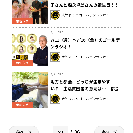
子さんと森永卓郎さんの誕生日！！
大竹まこと ゴールデンラジオ！
番組レポ
7/8, 2022
7/11（月）～7/16（金）のゴールデ
ンラジオ！
大竹まこと ゴールデンラジオ！
お知らせ
7/4, 2022
地方と都会、どっちが生きやす
い？ 生活貧困者の意見は…「都会
はタダ飯がもらえる」「田舎はコミ
大竹まこと ゴールデンラジオ！
ュニティに入れれば」
番組レポ
36
前ページ
次ページ