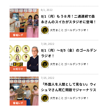
8/1, 2022
8/1（月）もう８月！二週連続で森
永さんのスイカがスタジオに登場！
大竹まこと ゴールデンラジオ！
番組レポ
7/29, 2022
8/1（月）～8/5（金）のゴールデン
ラジオ！
大竹まこと ゴールデンラジオ！
お知らせ
7/25, 2022
「外国人を人間として見ない」ウィ
シュマさん死亡問題でジャーナリス
トが“入管”の闇を掘り下げる
大竹まこと ゴールデンラジオ！
番組レポ