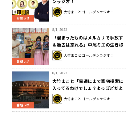
ンラジオ！
大竹まこと ゴールデンラジオ！
お知らせ
8/1, 2022
「溜まったものはメルカリで手放す
＆過去は忘れる」中尾ミエの生き様
に大竹びっくりの連続
大竹まこと ゴールデンラジオ！
番組レポ
8/1, 2022
大竹まこと「電通にまで家宅捜索に
入ってるわけでしょ？よっぽどだよ
ね。」東京五輪への不信感を抱く
大竹まこと ゴールデンラジオ！
番組レポ