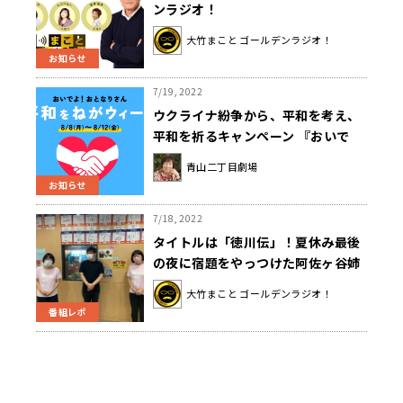
ンラジオ！
大竹まこと ゴールデンラジオ！
お知らせ
7/19, 2022
ウクライナ紛争から、平和を考え、
平和を祈るキャンペーン 『おいで
よ！おとなりさん 平和をねがウィー
青山二丁目劇場
ク』 8月8日（月)～12日（金）
お知らせ
7/18, 2022
タイトルは「徳川伝」！夏休み最後
の夜に宿題をやっつけた阿佐ヶ谷姉
妹・美穂の怪作とは？
大竹まこと ゴールデンラジオ！
番組レポ