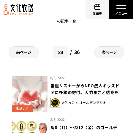
阿佐ヶ谷姉妹
番組表
の記事一覧
36
前ページ
次ページ
8/8, 2022
番組リスナーからNPO法人キッズド
アに多額の寄付。大竹まこと感謝を
伝える。
大竹まこと ゴールデンラジオ！
番組レポ
8/5, 2022
8/8（月）～8/12（金）のゴールデ