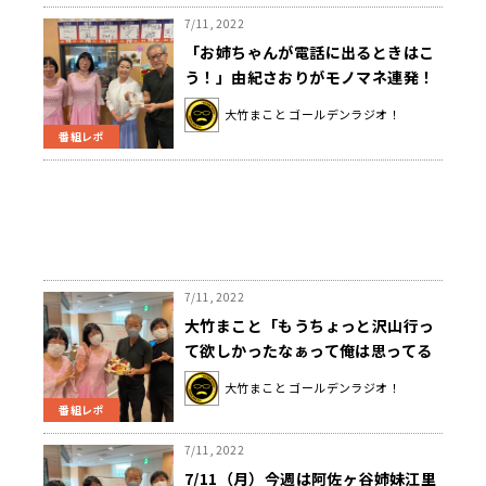
7/11, 2022
「お姉ちゃんが電話に出るときはこ
う！」由紀さおりがモノマネ連発！
大竹・阿佐ヶ谷も大笑い
大竹まこと ゴールデンラジオ！
番組レポ
7/11, 2022
大竹まこと「もうちょっと沢山行っ
て欲しかったなぁって俺は思ってる
んだけどねぇ」参院選投票率を受け
大竹まこと ゴールデンラジオ！
コメント
番組レポ
7/11, 2022
7/11（月）今週は阿佐ヶ谷姉妹江里