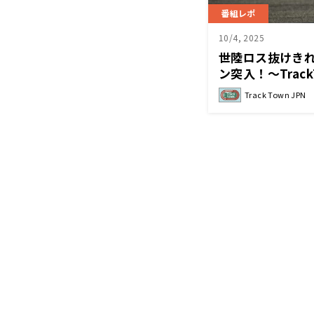
番組レポ
10/4, 2025
世陸ロス抜けき
ン突入！～Track
Track Town JPN