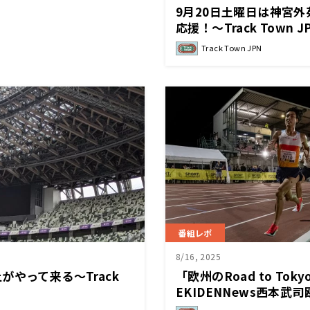
9月20日土曜日は神宮外
応援！～Track Town J
Track Town JPN
番組レポ
8/16, 2025
がやって来る～Track
「欧州のRoad to To
EKIDENNews西本武
TrackTownJPN