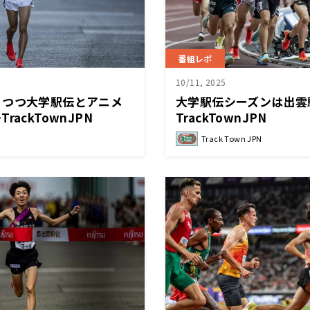
番組レポ
10/11, 2025
りつつ大学駅伝とアニメ
大学駅伝シーズンは出雲
ackTownJPN
TrackTownJPN
Track Town JPN