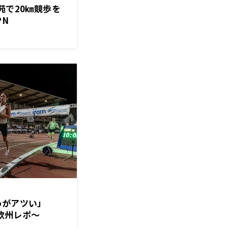
苑で20㎞競歩を
PN
kyoがアツい」
司欧州レポ～