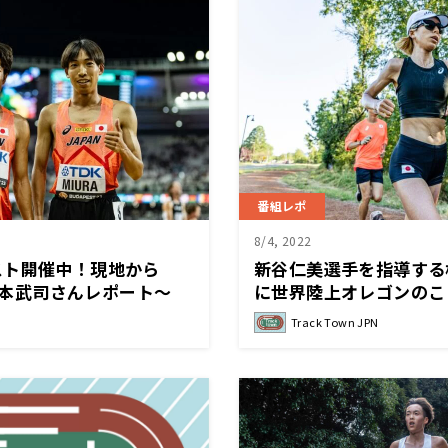
番組レポ
8/4, 2022
スト開催中！現地から
新谷仁美選手を指導する
s西本武司さんレポート～
に世界陸上オレゴンのこ
～ Track Town JPN
Track Town JPN