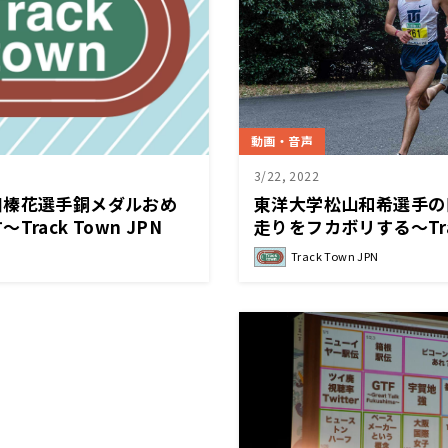
動画・音声
3/22, 2022
口榛花選手銅メダルおめ
東洋大学松山和希選手の
rack Town JPN
走りをフカボリする～Trac
Track Town JPN