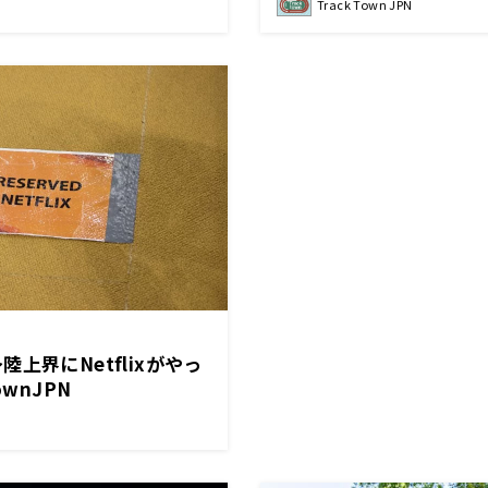
Track Town JPN
上界にNetflixがやっ
ownJPN