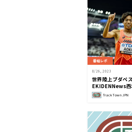
番組レポ
8/26, 2023
世界陸上ブダペ
EKIDENNew
TrackTownJPN
Track Town JPN