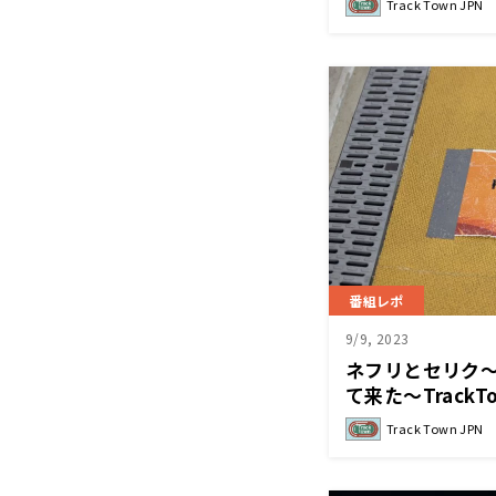
Track Town JPN
番組レポ
9/9, 2023
ネフリとセリク～陸
て来た～TrackT
Track Town JPN