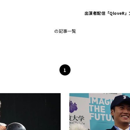
出演者
配信「QloveR」
satoh_syunsuke
の記事一覧
1