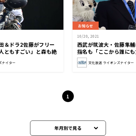
お知らせ
10/20, 2021
田＆ドラ2佐藤がフリー
西武が筑波大・佐藤隼輔
2人ともすごい」と森も絶
指名も「ここから誰にも
イター)
に」(ライオンズナイター
ズナイター
文化放送 ライオンズナイター
1
年月別で見る