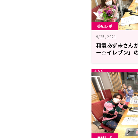
番組レポ
9/25, 2021
和氣あず未さんが
ー☆イレブン」
ジオ騒然？！キ
ート
番組レポ