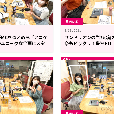
番組レポ
9/18, 2021
MCをつとめる「アニゲ
サンドリオンの“無尽蔵
のユニークな企画にスタ
奈もビックリ！豊洲PI
ミまち！９月２５日レポ
まち！９月１8日レポー
番組レポ