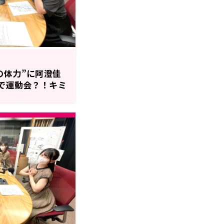
の体力”に阿澄佳
Tで運動会？！キミ
ト