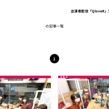
出演者
配信「QloveR」
キミまち！
の記事一覧
1