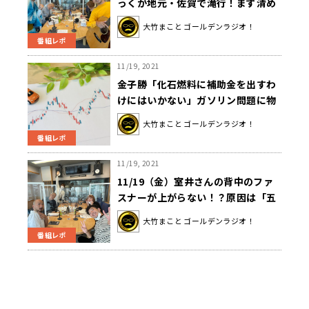
っくが地元・佐賀で滝行！まず清め
るのは！？
大竹まこと ゴールデンラジオ！
番組レポ
11/19, 2021
金子勝「化石燃料に補助金を出すわ
けにはいかない」ガソリン問題に物
申す〜11月19日「大竹まこと ゴー
大竹まこと ゴールデンラジオ！
ルデンラジオ」
番組レポ
11/19, 2021
11/19（金）室井さんの背中のファ
スナーが上がらない！？原因は「五
十肩」！
大竹まこと ゴールデンラジオ！
番組レポ