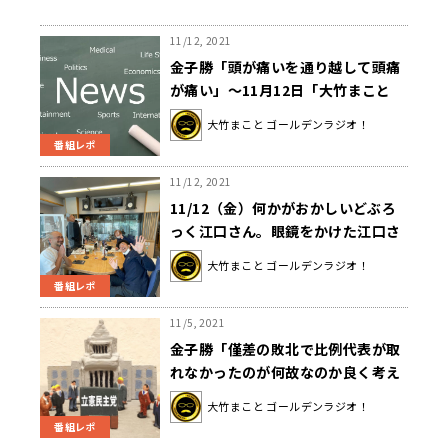
11/12, 2021
金子勝「頭が痛いを通り越して頭痛
が痛い」〜11月12日「大竹まこと
ゴールデンラジオ」
大竹まこと ゴールデンラジオ！
番組レポ
11/12, 2021
11/12（金）何かがおかしいどぶろ
っく江口さん。眼鏡をかけた江口さ
んが室井さんと下着談義！
大竹まこと ゴールデンラジオ！
番組レポ
11/5, 2021
金子勝「僅差の敗北で比例代表が取
れなかったのが何故なのか良く考え
たほうがいい」衆院選の立憲民主党
大竹まこと ゴールデンラジオ！
敗北を分析〜11月5日「大竹まこと
番組レポ
ゴールデンラジオ」