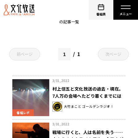
小島慶子
番組表
の記事一覧
1
前ページ
次ページ
3/31, 2022
村上信五と文化放送の過去・現在。
7人万の会場へたどり着くまでには
ラジオの存在も？
大竹まこと ゴールデンラジオ！
番組レポ
3/31, 2022
戦場に行くと、人は名前を失う……