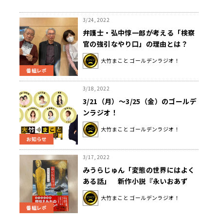
3/24, 2022
弁護士・弘中惇一郎が考える「検察
官の強引なやり口」の理由とは？
村木厚子事件の真実
大竹まこと ゴールデンラジオ！
番組レポ
3/18, 2022
3/21（月）～3/25（金）のゴールデ
ンラジオ！
大竹まこと ゴールデンラジオ！
お知らせ
3/17, 2022
みうらじゅん「変態の世界にはよく
ある話」 新作小説『永いおあず
け』の見どころは？
大竹まこと ゴールデンラジオ！
番組レポ