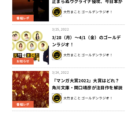
止まらぬウクライナ侵攻、今日本が
もっともすべきことは？
大竹まこと ゴールデンラジオ！
番組レポ
3/25, 2022
3/28（月）～4/1（金）のゴールデ
ンラジオ！
大竹まこと ゴールデンラジオ！
お知らせ
3/24, 2022
『マンガ大賞2022』大賞はどれ？
角川文庫・関口靖彦が注目作を解説
『チ。―地球の運動について―』
大竹まこと ゴールデンラジオ！
『女の園の星』『ひらやすみ』
番組レポ