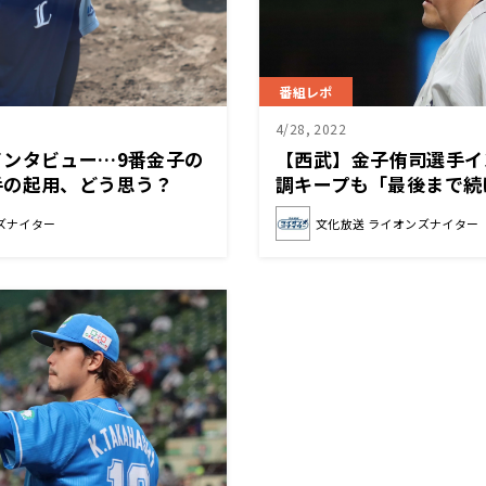
番組レポ
4/28, 2022
インタビュー…9番金子の
【西武】金子侑司選手イ
手の起用、どう思う？
調キープも「最後まで続
ズナイター
文化放送 ライオンズナイター