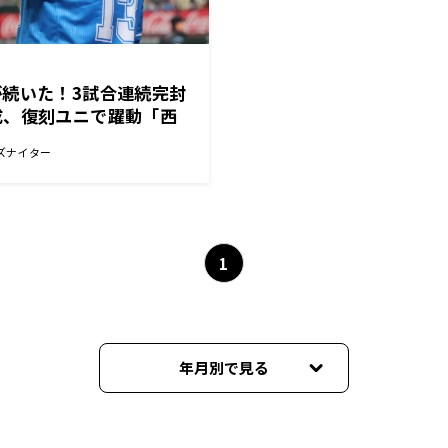
続いた！3試合連続完封
成、復刻ユニで躍動「西
るように」
ズナイター
1
年月別で見る
2022年09月