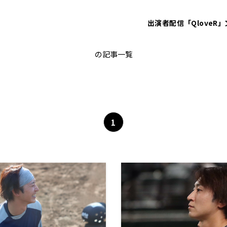
出演者
配信「QloveR」
kaneko_yuji
の記事一覧
1