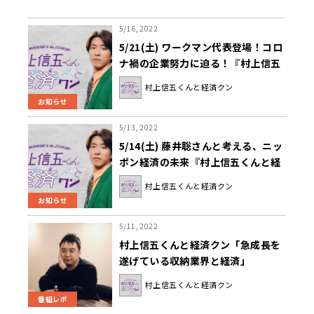
5/16, 2022
5/21(土) ワークマン代表登場！コロ
ナ禍の企業努力に迫る！『村上信五
くんと経済クン』
村上信五くんと経済クン
お知らせ
5/13, 2022
5/14(土) 藤井聡さんと考える、ニッ
ポン経済の未来『村上信五くんと経
済クン』
村上信五くんと経済クン
お知らせ
5/11, 2022
村上信五くんと経済クン「急成長を
遂げている収納業界と経済」
村上信五くんと経済クン
番組レポ