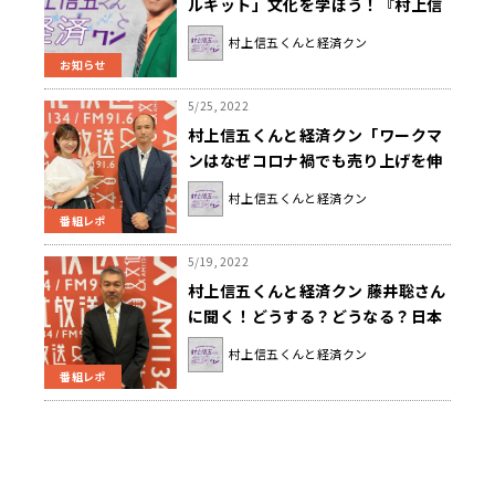
ルキット」文化を学ぼう！『村上信
五くんと経済クン』
村上信五くんと経済クン
お知らせ
5/25, 2022
村上信五くんと経済クン「ワークマ
ンはなぜコロナ禍でも売り上げを伸
ばしているのか」
村上信五くんと経済クン
番組レポ
5/19, 2022
村上信五くんと経済クン 藤井聡さん
に聞く！どうする？どうなる？日本
の経済
村上信五くんと経済クン
番組レポ