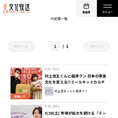
村上信五
番組表
の記事一覧
1
前ページ
次ページ
5/31, 2022
村上信五くんと経済クン 日本の家食
文化を変える⁉ミールキットカルチ
ャーをお勉強！
村上信五くんと経済クン
番組レポ
5/26, 2022
5/28(土) 市場が拡大を続ける「ミー