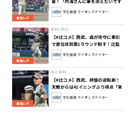
星！「内海さんに華を添えたいです
し、絶対に優勝したいです」
文化放送 ライオンズナイター
番組レポ
8/16, 2022
【#辻コメ】西武、森が攻守に牽引
で首位攻防第1ラウンド制す！辻監
督「素晴らしいリードでした」
文化放送 ライオンズナイター
番組レポ
8/2, 2022
【#辻コメ】西武、終盤の逆転劇！
天敵からは41イニングぶり得点「束
になって十分苦しめてくれた」
文化放送 ライオンズナイター
番組レポ