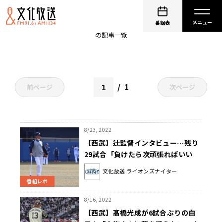
髙橋光成
番組表
の記事一覧
1
前ページ
次ページ
8/23, 2022
【西武】辻監督インタビュー…残り
29試合「負けたら次頑張ればいい
し、勝ったら騒げばいい」
文化放送 ライオンズナイター
番組レポ
8/16, 2022
【西武】髙橋光成が6試合ぶりの白