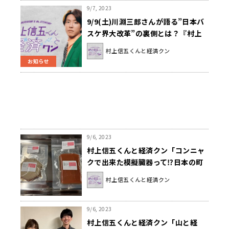
9/7, 2023
9/9(土)川淵三郎さんが語る”日本バ
スケ界大改革”の裏側とは？『村上
信五くんと経済クン』
村上信五くんと経済クン
お知らせ
9/6, 2023
村上信五くんと経済クン「コンニャ
クで出来た模擬臓器って⁉日本の町
工場生まれの技術が世界の医療業界
村上信五くんと経済クン
に革命を起こす！」
9/6, 2023
村上信五くんと経済クン「山と経