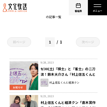
村上信五
番組表
の記事一覧
1
前ページ
次ページ
9/28, 2023
9/30(土)『棋士』と『雀士』の二刀
流！鈴木大介さん『村上信五くんと
経済クン』
村上信五くんと経済クン
お知らせ
9/25, 2023
村上信五くんと経済クン「直木賞作