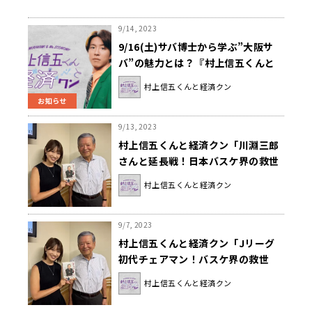
9/14, 2023
9/16(土)サバ博士から学ぶ”大阪サ
バ”の魅力とは？『村上信五くんと
経済クン』
村上信五くんと経済クン
お知らせ
9/13, 2023
村上信五くんと経済クン「川淵三郎
さんと延長戦！日本バスケ界の救世
主になった背景とは？」
村上信五くんと経済クン
9/7, 2023
村上信五くんと経済クン「Jリーグ
初代チェアマン！バスケ界の救世
主！川淵三郎さん登場！」
村上信五くんと経済クン