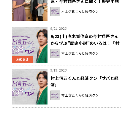
家・今村翔吾さんに聞く！歴史小説
の楽しみ方」
村上信五くんと経済クン
9/21, 2023
9/23(土)直木賞作家の今村翔吾さん
から学ぶ”歴史小説”のいろは！『村
上信五くんと経済クン』
村上信五くんと経済クン
お知らせ
9/19, 2023
村上信五くんと経済クン「サバと経
済」
村上信五くんと経済クン