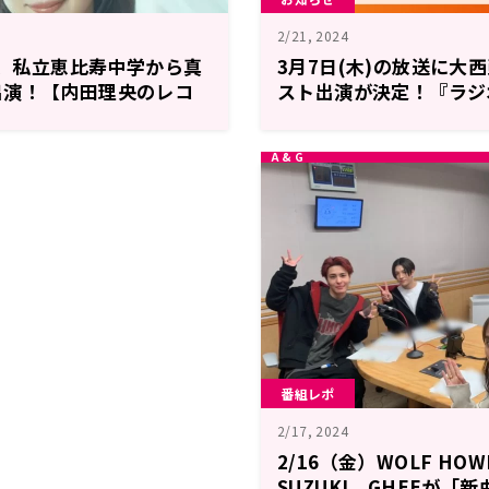
2/21, 2024
送は、私立恵比寿中学から真
3月7日(木)の放送に大
出演！【内田理央のレコ
スト出演が決定！『ラジ
番組レポ
2/17, 2024
2/16（金）WOLF HOW
SUZUKI、GHEEが「