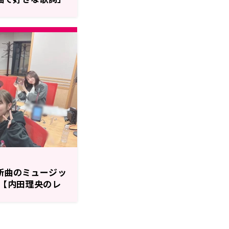
！FRIDAY】
、新曲のミュージッ
【内田理央のレ