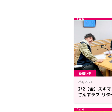
番組レポ
2/3, 2024
2/2（金）スキ
さんずラブ-リタ
ちゃくちゃ書き
央のレコメン！FR