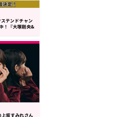
エクステンドチャン
中！『大塚剛央&
！』毎週金曜24
優の上坂すみれさん