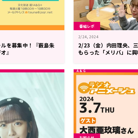
番組レポ
2/24, 2024
ールを募集中！『薮島朱
2/23（金）内田理央、
ジオ』
もらった「メリバ」に興
理央のレコメン！FRIDA
お知らせ