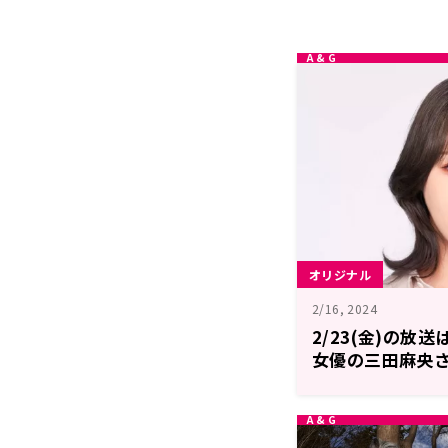
オリジナル
2/16, 2024
2/23(金)の放
女優の三田麻央
央のレコメン！FR