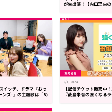
が生出演！【内田理央の
FRIDAY】
お知らせ
2/1, 2024
マスイッチ、ドラマ『おっ
【配信チケット販売中！】
ーンズ-』の主題歌は「め
『薮島朱音の強くなるラ
直しました！」【内田理
単独イベント！
IDAY】