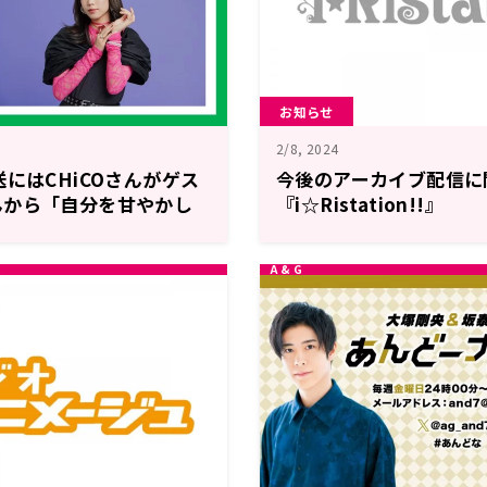
お知らせ
2/8, 2024
送にはCHiCOさんがゲス
今後のアーカイブ配信に
んから「自分を甘やかし
『i☆Ristation!!』
ード」を募集！『豊崎愛
じお』