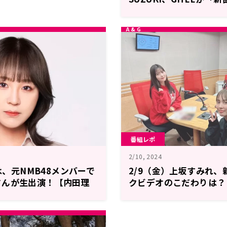
は？【内田理央のレコメン
番組レポ
2/10, 2024
送は、元NMB48メンバーで
2/9（金）上坂すみれ
さんが生出演！【内田理
クビデオのこだわりは？
IDAY】
コメン！FRIDAY】