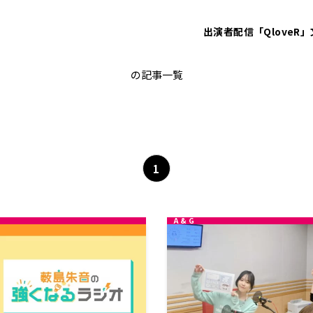
出演者
配信「QloveR」
A&G
の記事一覧
1