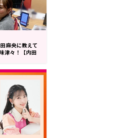
三田麻央に教えて
味津々！【内田
Y】