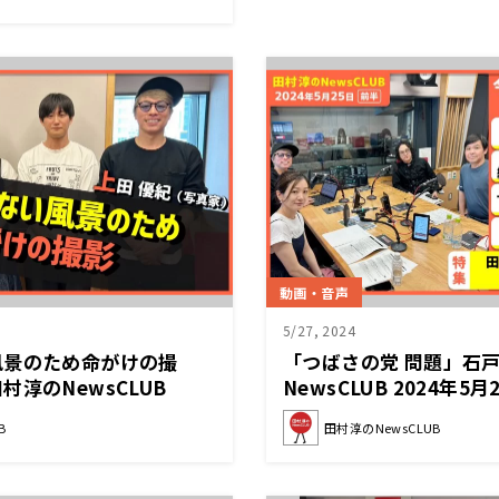
動画・音声
5/27, 2024
風景のため命がけの撮
「つばさの党 問題」石
淳のNewsCLUB
NewsCLUB 2024年5
日後半）
B
田村淳のNewsCLUB