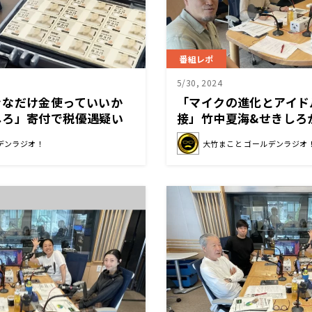
番組レポ
5/30, 2024
きなだけ金使っていいか
「マイクの進化とアイド
しろ」寄付で税優遇疑い
接」竹中夏海&せきしろ
ルコントとは？
デンラジオ！
大竹まこと ゴールデンラジオ