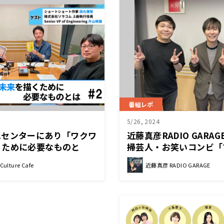
番組レポ
5/26, 2024
ムセンターにあり「ワクワ
近藤真彦RADIO GARA
くために必要なものと
掃芸人・お笑いコンビ「
日「浜カフェ」）田丸雅智
滝沢秀一さん①
ulture Cafe
近藤真彦 RADIO GARAGE