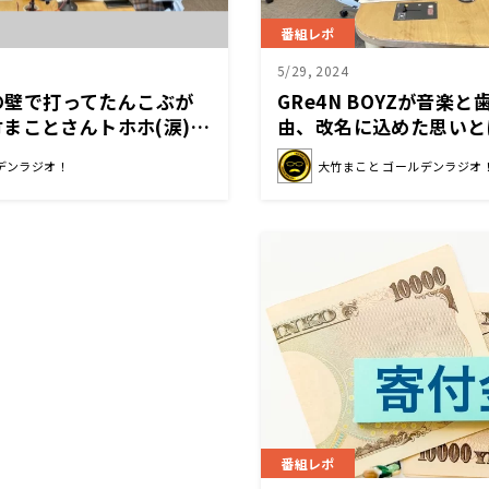
番組レポ
5/29, 2024
呂の壁で打ってたんこぶが
GRe4N BOYZが音楽
まことさんトホホ(涙)…
由、改名に込めた思いと
壇蜜さんはお湯を入れる
デンラジオ！
大竹まこと ゴールデンラジオ
番組レポ