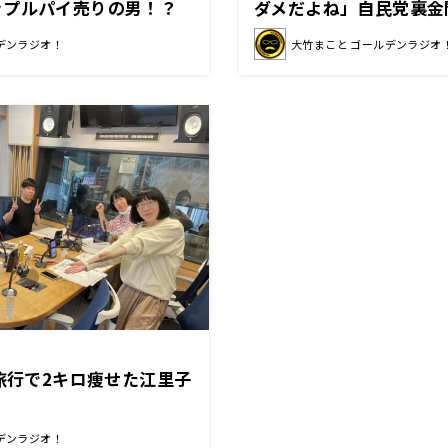
ップルパイ売りの男！？
ダメだよね」自民党裏金
所得税控除の疑い
デンラジオ！
大竹まこと ゴールデンラジオ
手旅行で2キロ痩せた江里子
デンラジオ！