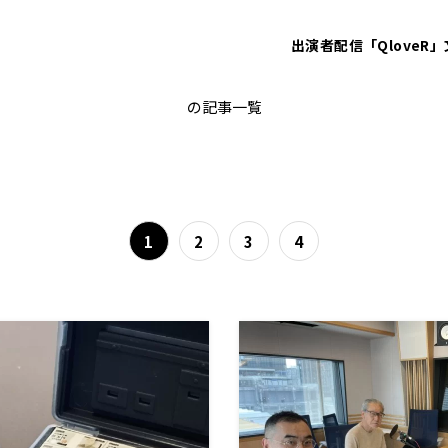
出演者
配信「QloveR」
砂山圭大郎
の記事一覧
1
2
3
4