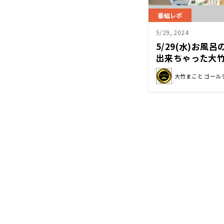
番組レポ
5/29, 2024
5/29(水)お風
出来ちゃった大竹
お風呂を愛する
大竹まこと ゴール
の忘れがち…