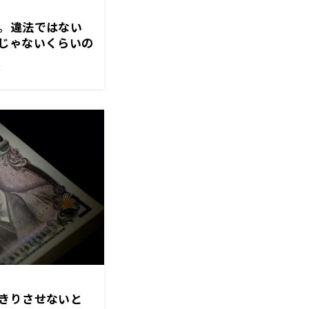
。違法ではない
じゃないくらいの
は」
！
きりさせないと