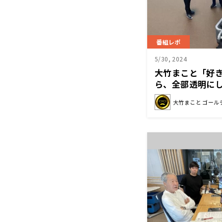
番組レポ
5/30, 2024
大竹まこと「好
ら、全部透明に
について
大竹まこと ゴール