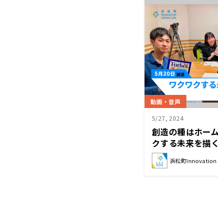
動画・音声
5/27, 2024
創造の種はホー
クする未来を描
は」（5月20
浜松町Innovation C
片山暁雄