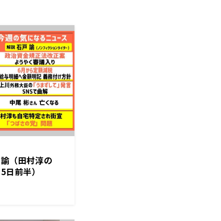
戸諭（田村淳の
月25日前半）