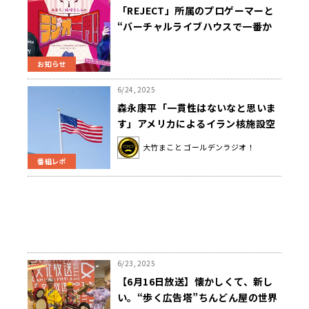
「REJECT」所属のプロゲーマーと
“バーチャルライブハウスで一番か
わいい赤髪バンギャVTuber”の新番
組『あきら・折咲もしゅのラジオ一
お知らせ
門！』QloveRで7/3（木）午後8時
スタート
6/24, 2025
森永康平「一貫性はないなと思いま
す」アメリカによるイラン核施設空
爆を解説
大竹まこと ゴールデンラジオ！
番組レポ
6/23, 2025
【6月16日放送】懐かしくて、新し
い。“歩く広告塔”ちんどん屋の世界