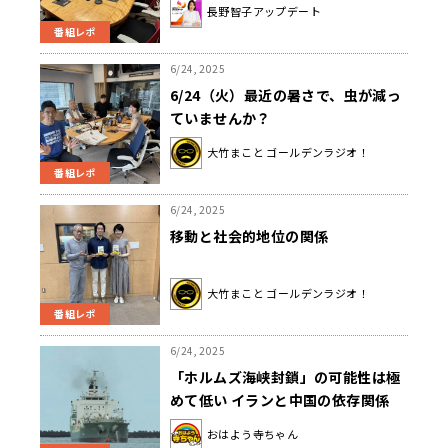
特集コーナーでは、ダンサーで振付
長野智子アップデート
家の TAKAHIRO さんが登場しま
番組レポ
す！
6/24, 2025
6/24（火）最近の暑さで、虫が減っ
ていませんか？
大竹まこと ゴールデンラジオ！
番組レポ
6/24, 2025
移動と社会的地位の関係
大竹まこと ゴールデンラジオ！
番組レポ
6/24, 2025
「ホルムズ海峡封鎖」の可能性は極
めて低い イランと中国の依存関係
おはよう寺ちゃん