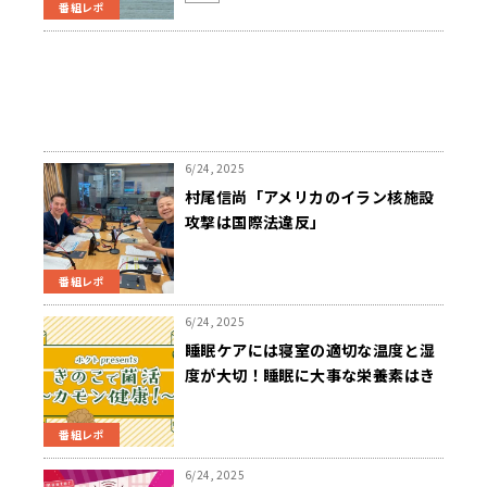
番組レポ
6/24, 2025
村尾信尚「アメリカのイラン核施設
攻撃は国際法違反」
番組レポ
6/24, 2025
睡眠ケアには寝室の適切な温度と湿
度が大切！睡眠に大事な栄養素はき
のこで摂取しよう！
番組レポ
6/24, 2025