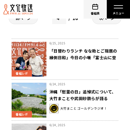
番組表
16
前ページ
次ページ
6/25, 2025
「日替わりランチ なな助とご隠居の
縁側日和」今日の小噺「富士山に登
ろう！」
番組レポ
6/24, 2025
沖縄「慰霊の日」追悼式について、
大竹まことや武田砂鉄らが語る
大竹まこと ゴールデンラジオ！
番組レポ
6/24, 2025