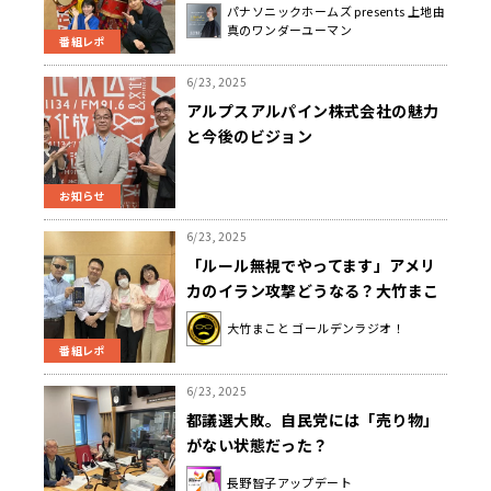
パナソニックホームズ presents 上地由
真のワンダーユーマン
番組レポ
6/23, 2025
アルプスアルパイン株式会社の魅力
と今後のビジョン
お知らせ
6/23, 2025
「ルール無視でやってます」アメリ
カのイラン攻撃どうなる？大竹まこ
とが政治学者に聞く
大竹まこと ゴールデンラジオ！
番組レポ
6/23, 2025
都議選大敗。自民党には「売り物」
がない状態だった？
長野智子アップデート