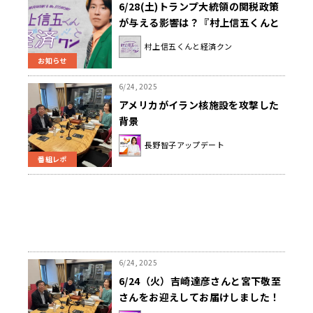
6/28(土)トランプ大統領の関税政策
が与える影響は？『村上信五くんと
経済クン』
村上信五くんと経済クン
お知らせ
6/24, 2025
アメリカがイラン核施設を攻撃した
背景
長野智子アップデート
番組レポ
6/24, 2025
6/24（火）吉崎達彦さんと宮下敬至
さんをお迎えしてお届けしました！