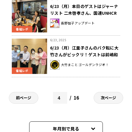
6/23（月）本日のゲストはジャーナ
リスト 二木啓孝さん、国連UNHCR
協会 川合雅幸さんでした！
長野智子アップデート
番組レポ
6/23, 2025
6/23（月）江里子さんのバク転に大
竹さんがビックリ！ゲストは前嶋和
弘さんでした。
大竹まこと ゴールデンラジオ！
番組レポ
16
前ページ
次ページ
年月別で見る