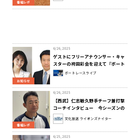
番組レポ
6/26, 2025
ゲストにフリーアナウンサー・キャ
スターの袴田彩会を迎えて『ボート
レースライブ SG 第35回グラン
ボートレースライブ
ドチャンピオン優勝戦 実況中継』
お知らせ
6/29（日）午後4時00分から 全国
28局ネットでオンエア
6/26, 2025
【西武】仁志敏久野手チーフ兼打撃
コーチインタビュー 今シーズンの
打撃陣で大きな存在となっている2人
文化放送 ライオンズナイター
の選手とは？
番組レポ
6/25, 2025