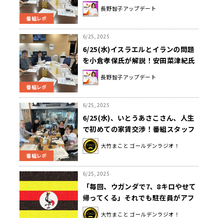
長野智子アップデート
番組レポ
6/25, 2025
6/25(水)イスラエルとイランの問題
を小倉孝保氏が解説！安田菜津紀氏
による『沖縄 慰霊の日』取材レポー
長野智子アップデート
トも！
番組レポ
6/25, 2025
6/25(水)、いとうあさこさん、人生
で初めての家賃交渉！番組スタッフ
の住宅ローン金利も上昇中！建物は
大竹まこと ゴールデンラジオ！
古くなるのに、かかるお金は増えて
番組レポ
いく！？
6/25, 2025
「毎回、ウガンダで7、8キロやせて
帰ってくる」それでも駐在員がアフ
リカに惹かれる理由
大竹まこと ゴールデンラジオ！