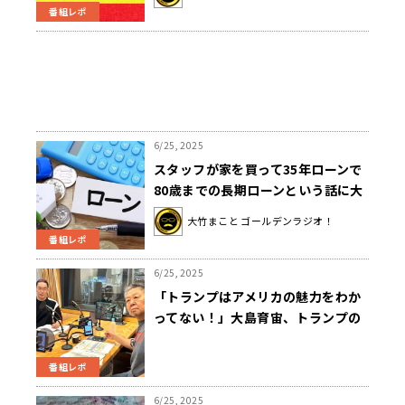
番組レポ
6/25, 2025
スタッフが家を買って35年ローンで
80歳までの長期ローンという話に大
竹驚き！いとうあさこも家賃でひと
大竹まこと ゴールデンラジオ！
悶着！？
番組レポ
6/25, 2025
「トランプはアメリカの魅力をわか
ってない！」大島育宙、トランプの
ズレを指摘
番組レポ
6/25, 2025