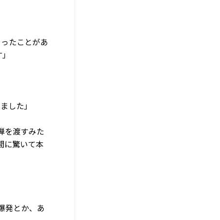
やったことがあ
す」
りました」
弾を渡すみた
間に驚いて本
爆発とか、あ