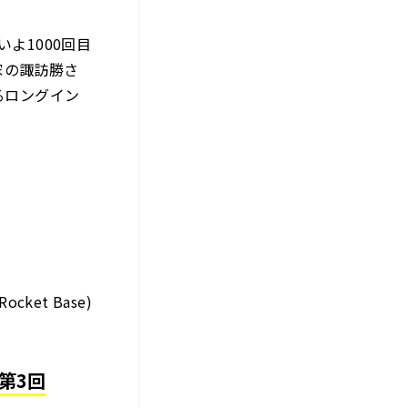
よ1000回目
家の諏訪勝さ
るロングイン
ket Base)
第3回