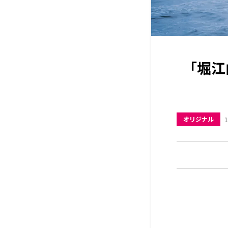
「堀江
オリジナル
1