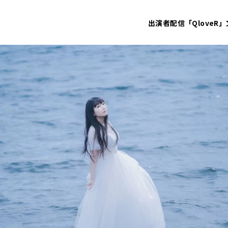
出演者
配信「QloveR」