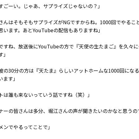
ごーい。じゃあ、サプライズじゃないの？」
んはそもそもサプライズがNGですからね。1000回でやるこ
思います。あとYouTubeの配信もありますね」
すね、放送後にYouTubeの方で『天使の生たまご』を久々
す」
の30分の方は『天たま』らしいアットホームな1000回にな
います」
は誰も来ないっていう話ですね（笑）」
ーの皆さんは多分、堀江さんの声が聞きたいのかなと思うの
ンでやるってことで」