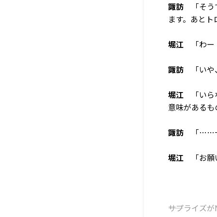
諏訪
「そうで
ます。あとト
堀江
「わー！
諏訪
「いや、
堀江
「いらな
意味があるも
諏訪
「……一
堀江
「お願い
――サプライ