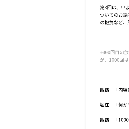
第3回は、い
ついてのお話
の抱負など、
――1000回
が、1000
諏訪
「内容は
堀江
「何かも
諏訪
「100