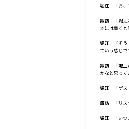
堀江
「お、す
諏訪
「堀江さ
本には書くと
堀江
「そうで
ていう感じで
諏訪
「地上波
かなと思って
堀江
「ゲスト
諏訪
「リスナ
堀江
「いつメ