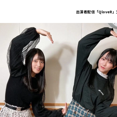
出演者
配信「QloveR」