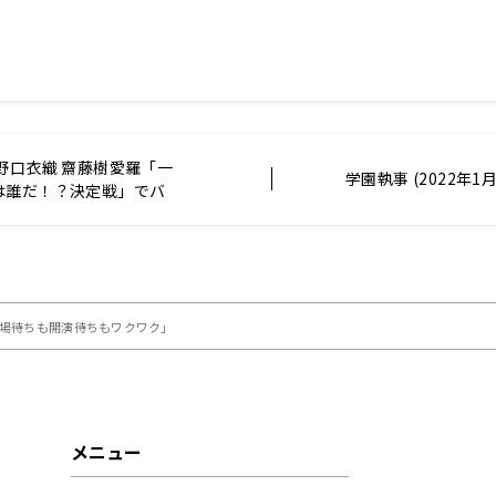
野口衣織 齋藤樹愛羅「一
学園執事 (2022年1
は誰だ！？決定戦」でバ
入場待ちも開演待ちもワクワク」
メニュー