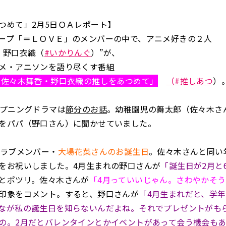
つめて」2月5日ＯＡレポート】
ープ「＝ＬＯＶＥ」のメンバーの中で、アニメ好きの２人
・野口衣織（
#いかりんぐ
）”が、
メ・アニソンを語り尽くす番組
 佐々木舞香・野口衣織の推しをあつめて」
（
（#推しあつ
）
ープニングドラマは
節分のお話
。幼稚園児の舞太郎（佐々木さ
をパパ（野口さん）に聞かせていました。
コラブメンバー・
大場花菜さんのお誕生日
。佐々木さんと同い
をお祝いしました。4月生まれの野口さんが
「誕生日が2月と
とポツリ。佐々木さんが
「4月っていいじゃん。さわやかそ
印象をコメント。すると、野口さんが
「4月生まれだと、学
なが私の誕生日を知らないんだよね。それでプレゼントがも
の。2月だとバレンタインとかイベントがあって会う機会も