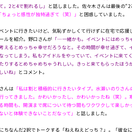
て。2と4で割れるし」
と話しました。佐々木さんは最後の“2
「ちょっと感性が独特過ぎて（笑）」
と困惑していました。
ベントに行きたいけど、気恥ずかしくて行けずに在宅で応援
ールを紹介。野口さんが
「…一緒かも。イベントにはめっち
考えるとめっちゃ幸せだろうなと。その時間が幸せ過ぎて、
なってしまう。私もアイドルをやっていて、イベントに来て
たりするとめちゃめちゃうれしい。きっと来てもらったほう
しいね」
とコメント。
さんは
「私は割と積極的に行きたいタイプ。水瀬いのりさん
行ってきました。かわいかったし、かわいかったね（笑）。
る時間も、開演まで席について待つ間もワクワクして楽しか
ないと体験できないことだなって」
と話しました。
にちなんだ2択でトークする
「ねえねえどっち？」
。「彼女