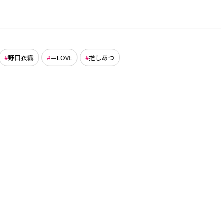
野口衣織
＝LOVE
推しあつ