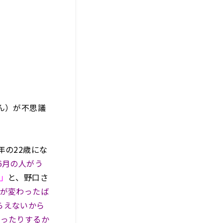
。
ん）が不思議
年の22歳にな
6月の人がう
う」
と、野口さ
年が変わったば
らえないから
あったりするか