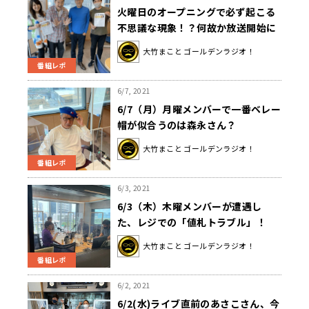
火曜日のオープニングで必ず起こる
不思議な現象！？何故か放送開始に
合わせて空気清浄機がフル稼働！？
大竹まこと ゴールデンラジオ！
番組レポ
6/7, 2021
6/7（月）月曜メンバーで一番ベレー
帽が似合うのは森永さん？
大竹まこと ゴールデンラジオ！
番組レポ
6/3, 2021
6/3（木）木曜メンバーが遭遇し
た、レジでの「値札トラブル」！
大竹まこと ゴールデンラジオ！
番組レポ
6/2, 2021
6/2(水)ライブ直前のあさこさん、今