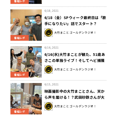
番組レポ
6/18, 2021
6/18（金）SPウィーク最終日は「歌
手になりたい」話でスタート？
大竹まこと ゴールデンラジオ！
番組レポ
6/16, 2021
6/16(水)大竹まことが観た、51歳あ
さこの単独ライブ！そしてヘビ捕獲
の白輪剛史さんに壇蜜も興奮！
大竹まこと ゴールデンラジオ！
番組レポ
6/15, 2021
映画撮影中の大竹まことさん、天か
ら声を届ける！？武田砂鉄さんが大
竹さんに代わってパーソナリティ
大竹まこと ゴールデンラジオ！
に！？
番組レポ