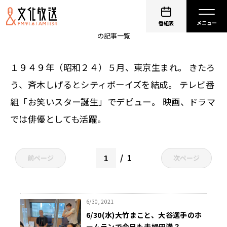
大竹まこと
番組表
の記事一覧
１９４９年（昭和２４）５月、東京生まれ。 きたろ
う、斉木しげるとシティボーイズを結成。 テレビ番
組「お笑いスター誕生」でデビュー。 映画、ドラマ
では俳優としても活躍。
1
前ページ
次ページ
6/30, 2021
6/30(水)大竹まこと、大谷選手のホ
ームランで今日も夫婦円満？