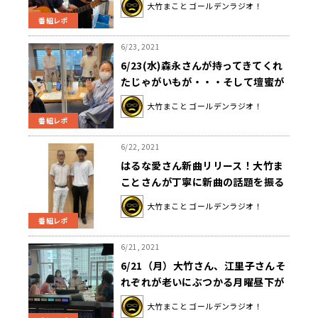
大竹まこと ゴールデンラジオ！
番組レポ
6/23, 2021
6/23(水)森永さんが持ってきてくれ
たじゃがいもが・・・そして壇蜜が
いやらしいイモの名前をささやく？
大竹まこと ゴールデンラジオ！
番組レポ
6/22, 2021
はるな愛さん新曲リリース！大竹ま
ことさんが丁寧に新曲の話題を振る
も、愛さん気づかず無関係トークを
大竹まこと ゴールデンラジオ！
展開！？
番組レポ
6/21, 2021
6/21（月）大竹さん、江里子さんそ
れぞれが老いにぶつかる月曜昼下が
り
大竹まこと ゴールデンラジオ！