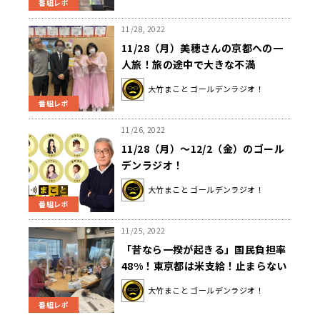
番組レポ
11/28, 2022
11/28（月）美穂さんの京都への一
人旅！旅の途中で大きな不満
が…！！
大竹まこと ゴールデンラジオ！
番組レポ
11/26, 2022
11/28（月）～12/2（金）のゴール
デンラジオ！
大竹まこと ゴールデンラジオ！
番組レポ
11/25, 2022
「昔なら一揆が起きる」国民負担率
48%！東京都は米支給！止まらない
物価高・増税・低賃金…日本はこれ
大竹まこと ゴールデンラジオ！
からどうなるの？
番組レポ