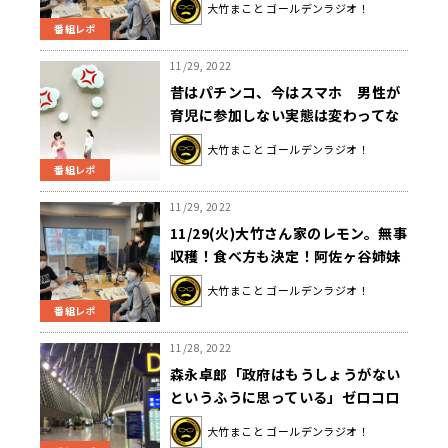
大竹まこと ゴールデンラジオ！
いけない」
番組レポ
11/29, 2022
昔はパチンコ、今はスマホ 男性が
育児に参加しない実態は変わってな
い
大竹まこと ゴールデンラジオ！
番組レポ
11/29, 2022
11/29(火)大竹さん家のレモン。無事
収穫！食べ方も決定！阿佐ヶ谷姉妹
が毒見？
大竹まこと ゴールデンラジオ！
番組レポ
11/28, 2022
森永卓郎「政府はもうしょうがない
というふうに思っている」ゼロコロ
ナ政策と経済対策
大竹まこと ゴールデンラジオ！