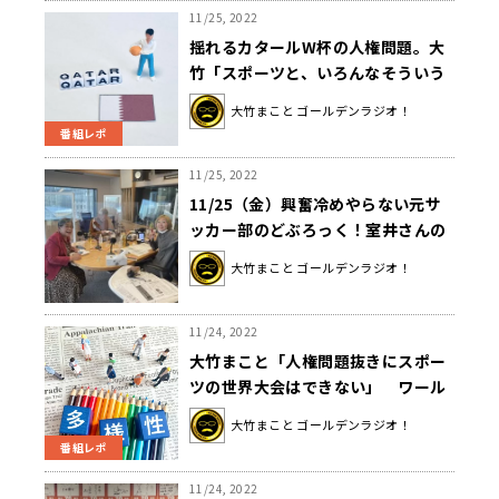
11/25, 2022
揺れるカタールW杯の人権問題。大
竹「スポーツと、いろんなそういう
問題が切り離せなくなってることも
大竹まこと ゴールデンラジオ！
確か」
番組レポ
11/25, 2022
11/25（金）興奮冷めやらない元サ
ッカー部のどぶろっく！室井さんの
赤ペラもお楽しみに！
大竹まこと ゴールデンラジオ！
11/24, 2022
大竹まこと「人権問題抜きにスポー
ツの世界大会はできない」 ワール
ドカップ・ドイツ代表のポーズの意
大竹まこと ゴールデンラジオ！
味は？
番組レポ
11/24, 2022