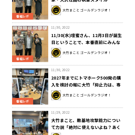
大竹まこと ゴールデンラジオ！
番組レポ
11/30, 2022
11/30(水)壇蜜さん、12月3日が誕生
日ということで、本番直前にみんな
でお祝い！！
大竹まこと ゴールデンラジオ！
番組レポ
11/30, 2022
2027年までにトマホーク500発の購
入を検討の報に大竹「抑止力は、専
守防衛の中で大事だけど、ちょっと
大竹まこと ゴールデンラジオ！
ノリを超え始めてるんじゃないか
番組レポ
な」
11/29, 2022
大竹まこと、敵基地攻撃能力につい
て力説「絶対に使えないよね？あく
まで抑止の意味合いを持たせなきゃ