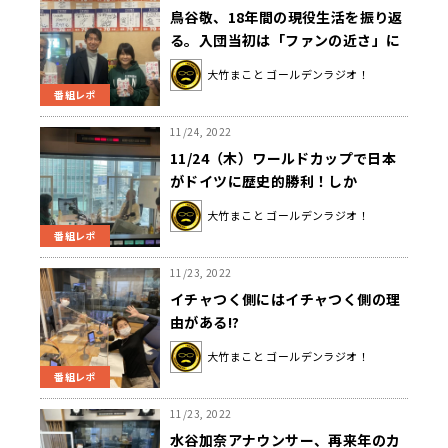
鳥谷敬、18年間の現役生活を振り返
る。入団当初は「ファンの近さ」に
驚いた!?
大竹まこと ゴールデンラジオ！
番組レポ
11/24, 2022
11/24（木）ワールドカップで日本
がドイツに歴史的勝利！しか
し・・・？
大竹まこと ゴールデンラジオ！
番組レポ
11/23, 2022
イチャつく側にはイチャつく側の理
由がある!?
大竹まこと ゴールデンラジオ！
番組レポ
11/23, 2022
水谷加奈アナウンサー、再来年のカ