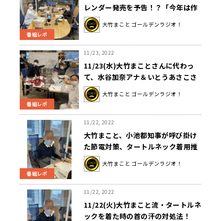
レンダー発売を予告！？「今年は作
ってないけど、来年は作ります」
大竹まこと ゴールデンラジオ！
番組レポ
11/23, 2022
11/23(水)大竹まことさんに代わっ
て、水谷加奈アナ＆いとうあさこさ
んのゴールデンコンビ！？山田弥希
大竹まこと ゴールデンラジオ！
寿アナは大緊張！？
番組レポ
11/22, 2022
大竹まこと、小池都知事が呼び掛け
た節電対策、タートルネック着用推
奨に「うるさいよ！」
大竹まこと ゴールデンラジオ！
番組レポ
11/22, 2022
11/22(火)大竹まこと流・タートルネ
ックを着た時の首の汗の対処法！