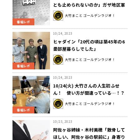
とも止められないのか」ガザ地区軍
事衝突に怒りの叫び
大竹まこと ゴールデンラジオ！
番組レポ
10/24, 2023
ヒャダイン「20代の頃は築45年の6
畳部屋暮らしでした」
大竹まこと ゴールデンラジオ！
番組レポ
10/24, 2023
10/24(火) 大竹さんの人生初ふせ
ん！ 使い方が間違っている…！？
大竹まこと ゴールデンラジオ！
番組レポ
10/23, 2023
阿佐ヶ谷姉妹・木村美穂「散骨して
ほしい、阿佐ヶ谷の駅前に」身寄り