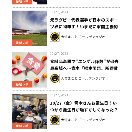
番組レポ
10/27, 2023
元ラグビー代表選手が日本のスポー
ツ界に物申す！いまだに軍国主義的
な上下関係がある？
大竹まこと ゴールデンラジオ！
番組レポ
10/27, 2023
食料品高騰で“エンゲル係数”が過去
最高域へ…青木「根本問題、所得賃
金を増やさないと」
大竹まこと ゴールデンラジオ！
番組レポ
10/27, 2023
10/27（金）青木さんお誕生日！い
つから誕生日が恥ずかしくなった？
大竹まこと ゴールデンラジオ！
番組レポ