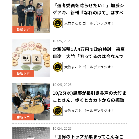
「選考委員を唸らせたい！」加藤シ
ゲアキ、新刊『なれのはて』はすべ
てを込めた自信作
大竹まこと ゴールデンラジオ！
番組レポ
10/25, 2023
定額減税1人4万円で政府検討 来夏
目途 大竹「困ってるのは今なんで
すけど」
大竹まこと ゴールデンラジオ！
番組レポ
10/25, 2023
10/25(水)風邪が長引き鼻声の大竹ま
ことさん、歩くとカカトからの振動
で鼻の奥がズキズキ…
大竹まこと ゴールデンラジオ！
番組レポ
10/24, 2023
「世界のトップが集まってこんなこ