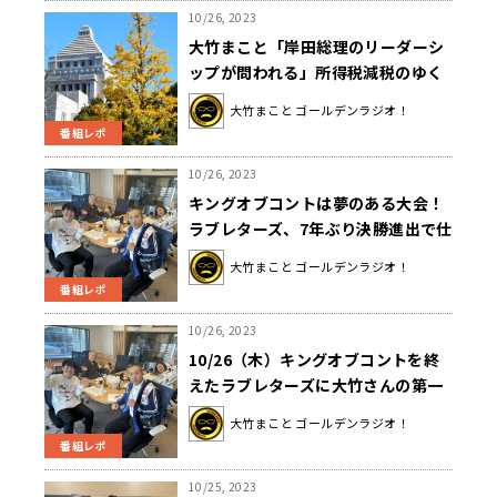
10/26, 2023
大竹まこと「岸田総理のリーダーシ
ップが問われる」所得税減税のゆく
えに注目が集まる
大竹まこと ゴールデンラジオ！
番組レポ
10/26, 2023
キングオブコントは夢のある大会！
ラブレターズ、7年ぶり決勝進出で仕
事増
大竹まこと ゴールデンラジオ！
番組レポ
10/26, 2023
10/26（木）キングオブコントを終
えたラブレターズに大竹さんの第一
声は・・・？
大竹まこと ゴールデンラジオ！
番組レポ
10/25, 2023