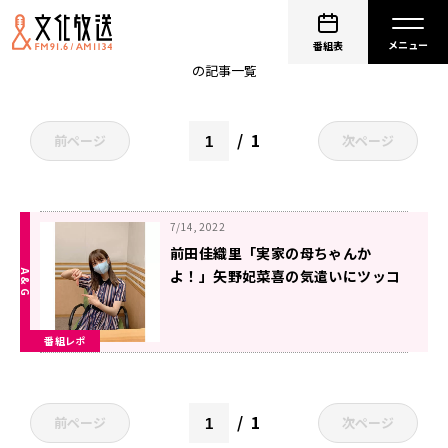
非公開: 前田佳織里
番組表
の記事一覧
1
前ページ
次ページ
7/14, 2022
前田佳織里「実家の母ちゃんか
よ！」矢野妃菜喜の気遣いにツッコ
ミ～7月8日「前田佳織里の進め！前
田号」
番組レポ
1
前ページ
次ページ