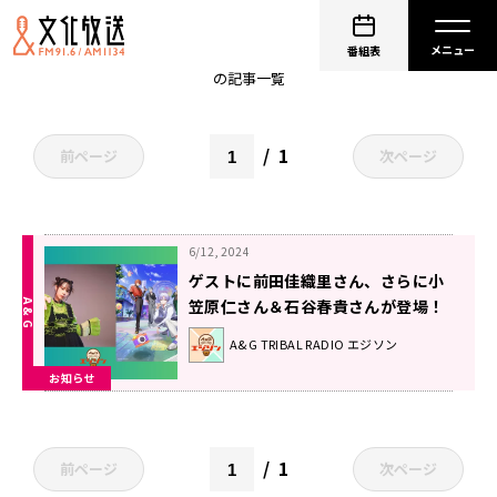
非公開: 前田佳織里
番組表
の記事一覧
1
前ページ
次ページ
6/12, 2024
ゲストに前田佳織里さん、さらに小
笠原仁さん＆石谷春貴さんが登場！
旅行券プレゼント企画も！エジソン
A&G TRIBAL RADIO エジソン
6月15日
お知らせ
1
前ページ
次ページ