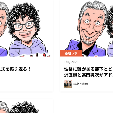
番組レポ
1/8, 2023
人式を振り返る！
性格に難がある部下とど
沢直樹と高田純次がアド
純次と直樹