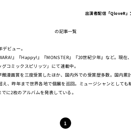
出演者
配信「QloveR」
浦沢直樹
の記事一覧
3年デビュー。
WARA!』『Happy!』『MONSTER』『20世紀少年』など。現
ッグコミックスピリッツ」にて連載中。
学館漫画賞を三度受賞したほか、国内外での受賞歴多数。国内累計
部を超え、昨年まで世界各地で個展を巡回。ミュージシャンとしても
までに2枚のアルバムを発表している。
1