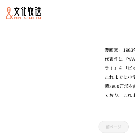
漫画家。198
代表作に『YA
ラ！』を「ビ
これまでに小
億2800万
ており、これ
前ページ