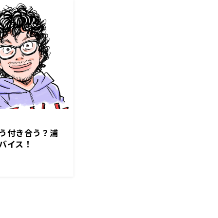
う付き合う？浦
バイス！