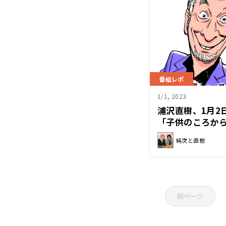
番組レポ
1/1, 2023
浦沢直樹、1月2
「子供のころか
い」
純次と直樹
前ページ