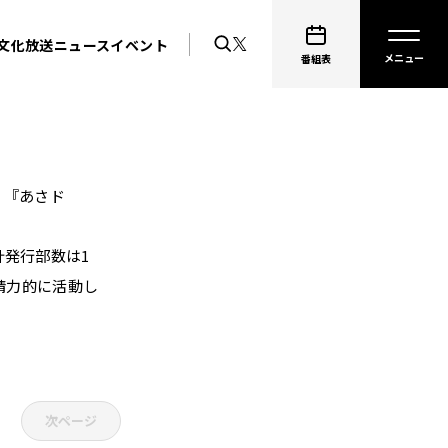
文化放送ニュース
イベント
番組表
在、『あさド
発行部数は1
精力的に活動し
次ページ