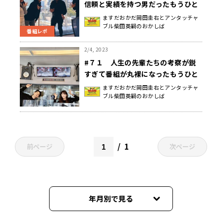
信頼と実績を持つ男だったもうひと
つの土曜日
ますだおかだ岡田圭右とアンタッチャ
ブル柴田英嗣のおかしば
番組レポ
2/4, 2023
#７１ 人生の先輩たちの考察が鋭
すぎて番組が丸裸になったもうひと
つの土曜日
ますだおかだ岡田圭右とアンタッチャ
ブル柴田英嗣のおかしば
1
前ページ
次ページ
年月別で見る