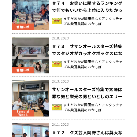
＃７４ お笑いに関するランキング
で何でもいいから上位に入りたかっ
たもうひとつの土曜日
ますだおかだ岡田圭右とアンタッチャ
ブル柴田英嗣のおかしば
番組レポ
2/18, 2023
＃７３ サザンオールスターズ特集
でスタジオがカラオケボックスにな
ったもうひとつの土曜日
ますだおかだ岡田圭右とアンタッチャ
ブル柴田英嗣のおかしば
番組レポ
2/13, 2023
サザンオールスターズ特集で太陽は
罪な奴と栄光の男といとしのエリー
でお送りするもうひとつの土曜日
ますだおかだ岡田圭右とアンタッチャ
ブル柴田英嗣のおかしば
Special
Week
2/11, 2023
＃７２ クズ芸人岡野さんは莫大な