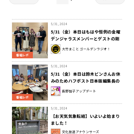
5/31, 2024
5/31（金）本日はもはや恒例の金曜
デンジャラスメンバーとゲストの剛
力彩芽さんと一緒にお送りしまし
大竹まこと ゴールデンラジオ！
た！
番組レポ
5/31, 2024
5/31（金）本日は鈴木ビンさんお休
みのためハフポスト日本版編集長の
泉谷由梨子さんと１時間半お送りし
長野智子アップデート
ました！
番組レポ
5/31, 2024
【お天気気象転結】いよいよ始まり
ました！
文化放送アナウンサーズ