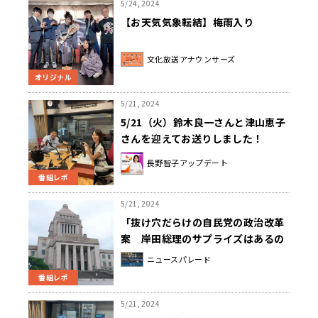
5/24, 2024
【お天気気象転結】梅雨入り
文化放送アナウンサーズ
オリジナル
5/21, 2024
5/21（火）鈴木良一さんと津山恵子
さんを迎えてお送りしました！
長野智子アップデート
番組レポ
5/21, 2024
「抜け穴だらけの自民党の政治改革
案 岸田総理のサプライズはあるの
か」
ニュースパレード
番組レポ
5/21, 2024