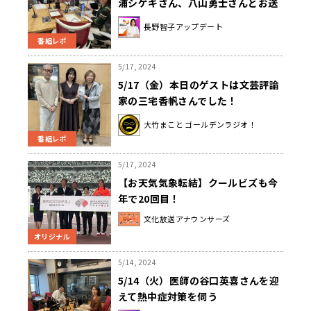
浦シゲキさん、八山勇士さんとお送
りしました！
長野智子アップデート
番組レポ
5/17, 2024
5/17（金）本日のゲストは文芸評論
家の三宅香帆さんでした！
大竹まこと ゴールデンラジオ！
番組レポ
5/17, 2024
【お天気気象転結】クールビズも今
年で20回目！
文化放送アナウンサーズ
オリジナル
5/14, 2024
5/14（火）医師の谷口英喜さんを迎
えて熱中症対策を伺う