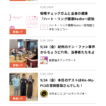
5/26, 2024
咀嚼チェックガムと全身の健康
『ハート・リング健康Radio～認知
症と手をつなごう〜 』
ハート・リング健康Radio ～認知症と
手をつなごう～
番組レポ
5/24, 2024
5/24（金）紀州のドン・ファン事件
からちょうど六年、当事者たちをよ
く知るジャーナリスト吉田隆さんの
長野智子アップデート
見解は。
番組レポ
5/24, 2024
5/24（金）本日のゲストはKis-My-
Ft2の宮田俊哉さんでした！
大竹まこと ゴールデンラジオ！
番組レポ