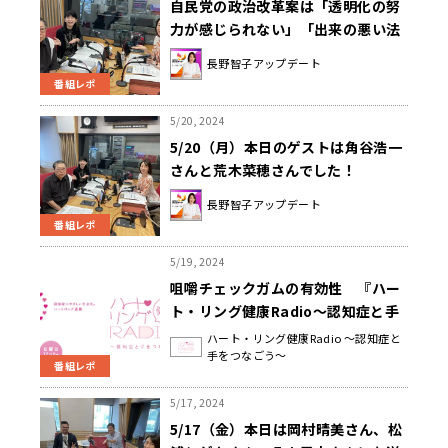
自民党の政治改革案は「透明化の努
力が感じられない」「出来の悪い法
案」？
長野智子アップデート
番組レポ
5/20, 2024
5/20（月）本日のゲストは角谷浩一
さんと荒木菜穂さんでした！
長野智子アップデート
番組レポ
5/19, 2024
咀嚼チェックガムの有効性 『ハー
ト・リング健康Radio～認知症と手
をつなごう〜 』
ハート・リング健康Radio ～認知症と
手をつなごう～
番組レポ
5/17, 2024
5/17（金）本日は岡村晴美さん、松