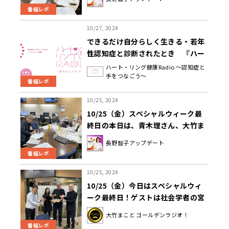
番組レポ
10/27, 2024
できるだけ自分らしく生きる・若年
性認知症と診断されたとき 『ハー
ト・リング健康Radio～認知症と手
ハート・リング健康Radio ～認知症と
手をつなごう～
をつなごう〜 』
番組レポ
10/25, 2024
10/25（金）スペシャルウィーク最
終日の本日は、青木理さん、大竹ま
ことさん(一瞬)と一緒にお送りしま
長野智子アップデート
した！
番組レポ
10/25, 2024
10/25（金）今日はスペシャルウィ
ーク最終日！ゲストは社会学者の宮
台真司さんでした！
大竹まこと ゴールデンラジオ！
番組レポ