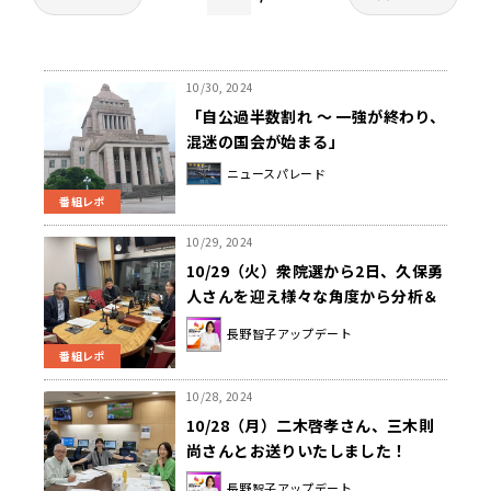
10/30, 2024
「自公過半数割れ ～ 一強が終わり、
混迷の国会が始まる」
ニュースパレード
番組レポ
10/29, 2024
10/29（火）衆院選から2日、久保勇
人さんを迎え様々な角度から分析＆
和田秀樹さんによるオトナ世代への
長野智子アップデート
アドバイス
番組レポ
10/28, 2024
10/28（月）二木啓孝さん、三木則
尚さんとお送りいたしました！
長野智子アップデート