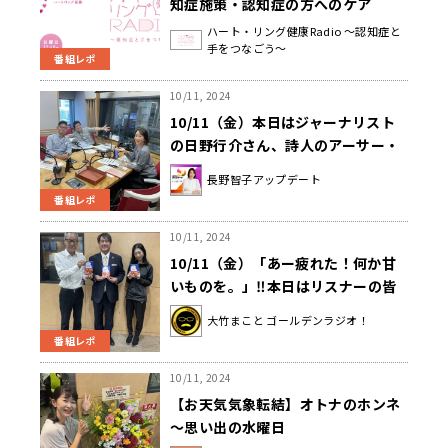
知症施策・認知症の方へのケア
『ハート・リング健康Radio～認知
ハート・リング健康Radio ～認知症と
手をつなごう～
症と手をつなごう〜 』
番組レポ
10/11, 2024
10/11（金）本日はジャーナリスト
の日野行介さん、詩人のアーサー・
ビナードさんとお送りしました！
長野智子アップデート
番組レポ
10/11, 2024
10/11（金）「あー疲れた！何か甘
いものを。」‼本日はリスナーの皆
様おすすめの「甘いもの」を募集！
大竹まこと ゴールデンラジオ！
ゲストはジャーナリストの河合雅司
番組レポ
さんでした！
10/11, 2024
【お天気気象転結】オトナのホンネ
～思い出の水曜日