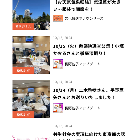
【お天気気象転結】気温差が大き
い…服装で調節を！
文化放送アナウンサーズ
オリジナル
10/15, 2024
10/15（火）衆議院選挙公示！小塚
かおるさんと徹底深掘り！
長野智子アップデート
番組レポ
10/14, 2024
10/14（月）二木啓孝さん、平野亜
矢さんとお送りいたしました！
長野智子アップデート
番組レポ
10/13, 2024
共生社会の実現に向けた東京都の認