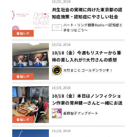
10/20, 2024
共生社会の実現に向けた東京都の認
知症施策・認知症にやさしい社会
『ハート・リング健康Radio～認知
ハート・リング健康Radio ～認知症と
手をつなごう～
症と手をつなごう〜 』
番組レポ
10/18, 2024
10/18（金）今週もリスナーから筆
柿の差し入れが‼大竹さんの感想
は？？ゲストは教育研究者の鈴木大
大竹まこと ゴールデンラジオ！
裕さんでした！
番組レポ
10/18, 2024
10/18（金）本日はノンフィクショ
ン作家の常井健一さんと一緒にお送
りしました！
長野智子アップデート
番組レポ
10/18, 2024