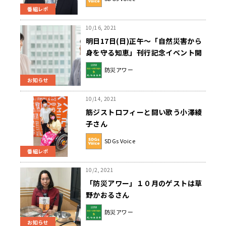
番組レポ
10/16, 2021
明日17日(日)正午～「自然災害から
身を守る知恵」刊行記念イベント開
催のお知らせ
防災アワー
お知らせ
10/14, 2021
筋ジストロフィーと闘い歌う小澤綾
子さん
SDGs Voice
番組レポ
10/2, 2021
「防災アワー」１０月のゲストは草
野かおるさん
防災アワー
お知らせ