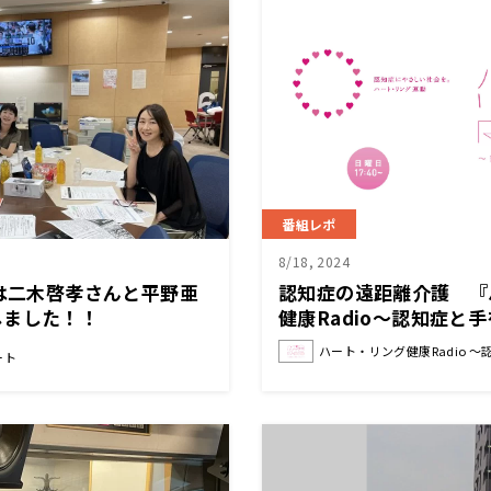
番組レポ
8/18, 2024
日は二木啓孝さんと平野亜
認知症の遠距離介護 『
しました！！
健康Radio～認知症と
ハート・リング健康Radio 
ート