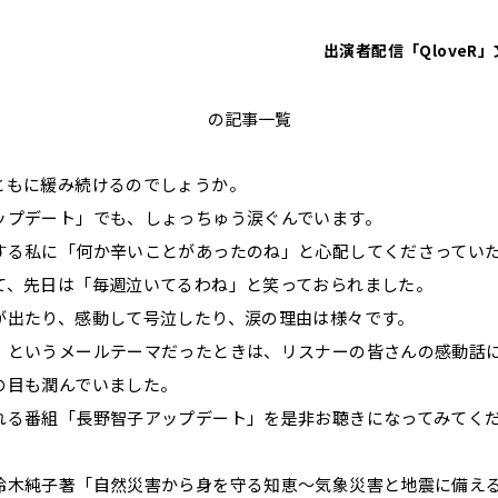
出演者
配信「QloveR」
鈴木純子
の記事一覧
ともに緩み続けるのでしょうか。
ップデート」でも、しょっちゅう涙ぐんでいます。
する私に「何か辛いことがあったのね」と心配してくださってい
て、先日は「毎週泣いてるわね」と笑っておられました。
が出たり、感動して号泣したり、涙の理由は様々です。
」というメールテーマだったときは、リスナーの皆さんの感動話
の目も潤んでいました。
れる番組「長野智子アップデート」を是非お聴きになってみてく
鈴木純子著「自然災害から身を守る知恵～気象災害と地震に備え