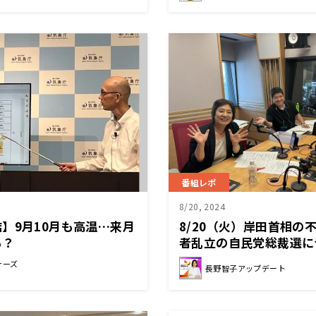
番組レポ
8/20, 2024
】9月10月も高温…来月
8/20（火）岸田首相の
も？
者乱立の自民党総裁選に
サーズ
長野智子アップデート