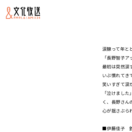
涙腺って年と
「長野智子ア
最初は突然涙
いぶ慣れてき
笑いすぎて涙
「泣けました
く、長野さん
心が揺さぶら
■
伊藤佳子 