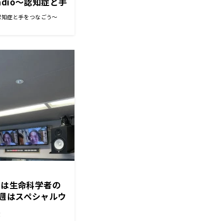
dio～認知症と手
～認知症と手をつなごう～
トは生命科学者の
週はスペシャルウ
！