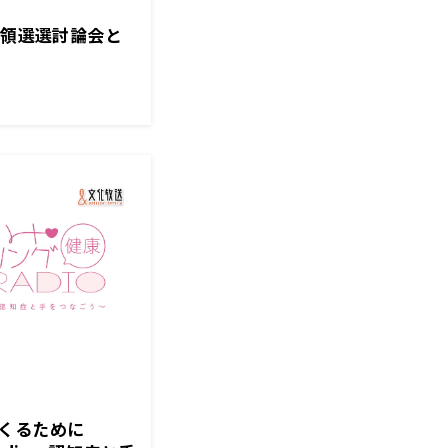
統領選選討論会と
つくるために