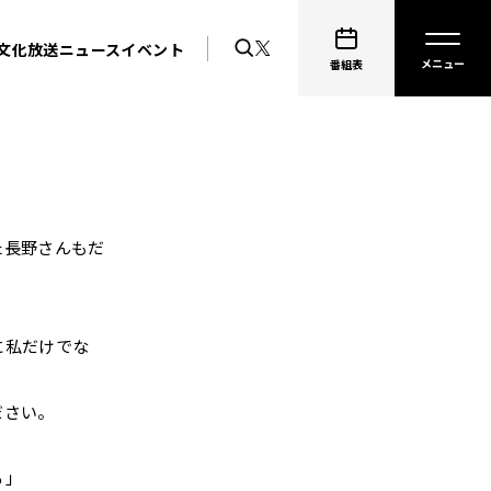
文化放送ニュース
イベント
番組表
た長野さんもだ
に私だけでな
ださい。
る」