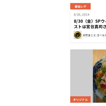
番組レポ
8/30, 2024
8/30（金）S
ストは宮台真司
大竹まこと ゴール
オリジナル