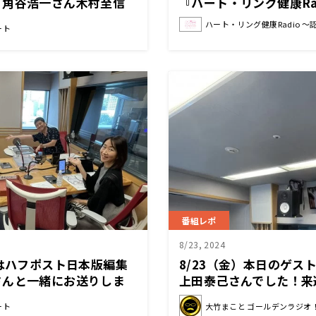
！角谷浩一さん木村至信
『ハート・リング健康Ra
ただきました！
をつなごう〜 』
ハート・リング健康Radio 
ート
番組レポ
8/23, 2024
日はハフポスト日本版編集
8/23（金）本日のゲス
さんと一緒にお送りしま
上田泰己さんでした！来
ィークです！
ート
大竹まこと ゴールデンラジオ