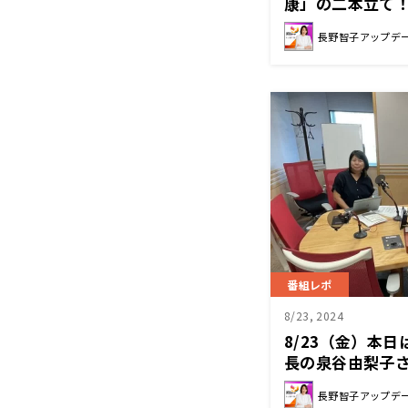
康」の二本立て
さんにお越しい
長野智子アップデ
番組レポ
8/23, 2024
8/23（金）本
長の泉谷由梨子
した！
長野智子アップデ