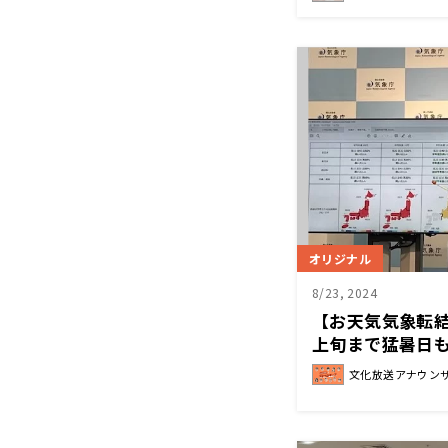
オリジナル
8/23, 2024
【お天気気象転結
上旬まで猛暑日
文化放送アナウン