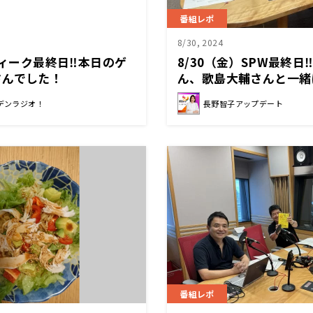
番組レポ
8/30, 2024
Pウィーク最終日‼本日のゲ
8/30（金）SPW最終
さんでした！
ん、歌島大輔さんと一緒
た！
デンラジオ！
長野智子アップデート
番組レポ