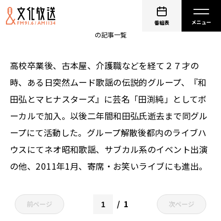
タブレット純
番組表
の記事一覧
高校卒業後、古本屋、介護職などを経て２７才の
時、ある日突然ムード歌謡の伝説的グループ、『和
田弘とマヒナスターズ』に芸名「田渕純」としてボ
ーカルで加入。以後二年間和田弘氏逝去まで同グル
ープにて活動した。グループ解散後都内のライブハ
ウスにてネオ昭和歌謡、サブカル系のイベント出演
の他、2011年1月、寄席・お笑いライブにも進出。
1
前ページ
次ページ