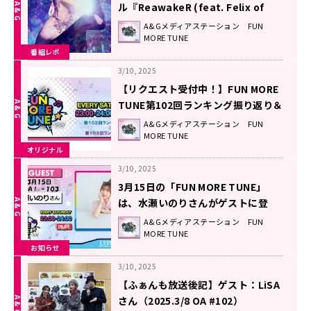
ル『ReawakeR (feat. Felix of
Stray Kids)』に込めた想い！
A&Gメディアステーション FUN
MORE TUNE
番組レポ
3/10, 2025
【リクエスト受付中！】FUN MORE
TUNE第102回ランキング振り返り＆
第103回 注目楽曲紹介
A&Gメディアステーション FUN
MORE TUNE
オリジナル
3/10, 2025
3月15日の「FUN MORE TUNE」
は、水瀬いのりさんがゲストに登
場！
A&Gメディアステーション FUN
MORE TUNE
お知らせ
3/10, 2025
【ふぁんも放送後記】ゲスト：LiSA
さん（2025.3/8 OA #102）