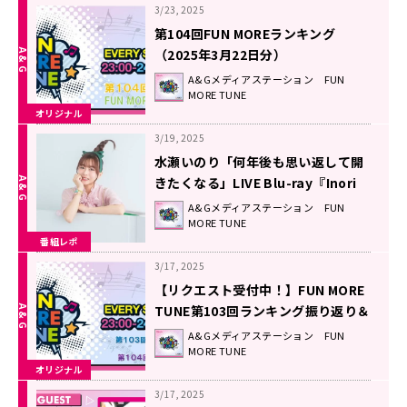
3/23, 2025
第104回FUN MOREランキング
（2025年3月22日分）
A&Gメディアステーション FUN
MORE TUNE
オリジナル
3/19, 2025
水瀬いのり「何年後も思い返して開
きたくなる」LIVE Blu-ray『Inori
Minase LIVE TOUR heart
A&Gメディアステーション FUN
MORE TUNE
bookmark』に込めた想い！
番組レポ
3/17, 2025
【リクエスト受付中！】FUN MORE
TUNE第103回ランキング振り返り＆
第104回 注目楽曲紹介
A&Gメディアステーション FUN
MORE TUNE
オリジナル
3/17, 2025