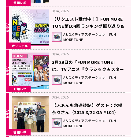
番組レポ
3/24, 2025
【リクエスト受付中！】FUN MORE
TUNE第104回ランキング振り返り＆
第105回 注目楽曲紹介
A&Gメディアステーション FUN
MORE TUNE
オリジナル
3/24, 2025
3月29日の「FUN MORE TUNE」
は、TVアニメ『クラシック★スター
ズ』特集！伊東健人さん＆石毛翔弥
A&Gメディアステーション FUN
MORE TUNE
さんがゲストに登場！
お知らせ
3/24, 2025
【ふぁんも放送後記】ゲスト：水樹
奈々さん（2025.3/22 OA #104）
A&Gメディアステーション FUN
MORE TUNE
番組レポ