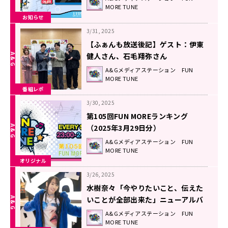
MORE TUNE
お知らせ
3/31, 2025
【ふぁんも放送後記】ゲスト：伊東
健人さん、石毛翔弥さん
（2025.3/29 OA #105）
A&Gメディアステーション FUN
MORE TUNE
番組レポ
3/30, 2025
第105回FUN MOREランキング
（2025年3月29日分）
A&Gメディアステーション FUN
MORE TUNE
オリジナル
3/26, 2025
水樹奈々「今やりたいこと、伝えた
いことが全部出来た」ニューアルバ
ム『CONTEMPORARY EMOTION』
A&Gメディアステーション FUN
MORE TUNE
に込めた想い！