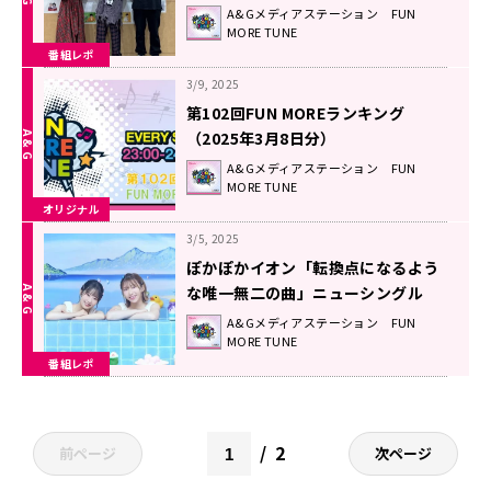
A&Gメディアステーション FUN
MORE TUNE
番組レポ
3/9, 2025
第102回FUN MOREランキング
（2025年3月8日分）
A&Gメディアステーション FUN
MORE TUNE
オリジナル
3/5, 2025
ぽかぽかイオン「転換点になるよう
な唯一無二の曲」ニューシングル
『リミー』に込めた想い！
A&Gメディアステーション FUN
MORE TUNE
番組レポ
2
前ページ
次ページ