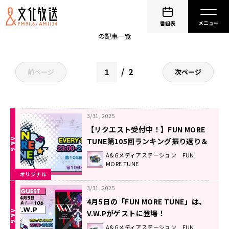
白石晴香
番組表
の記事一覧
2
前ページ
次ページ
3/31, 2025
【リクエスト受付中！】FUN MORE
TUNE第105回ランキング振り返り＆
第106回 注目楽曲紹介
A&Gメディアステーション FUN
MORE TUNE
オリジナル
3/31, 2025
4月5日の「FUN MORE TUNE」は、
V.W.Pがゲストに登場！
A&Gメディアステーション FUN