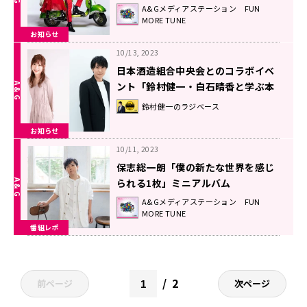
らのコメントもＯＡ！！
A&Gメディアステーション FUN
MORE TUNE
お知らせ
10/13, 2023
日本酒造組合中央会とのコラボイベ
ント「鈴村健一・白石晴香と学ぶ本
格焼酎＆泡盛～入門編～」11月1日
鈴村健一のラジベース
開催決定＆参加申込受付中！
お知らせ
10/11, 2023
保志総一朗「僕の新たな世界を感じ
られる1枚」ミニアルバム
『Restart journey』に込めた想
A&Gメディアステーション FUN
MORE TUNE
い！
番組レポ
2
前ページ
次ページ