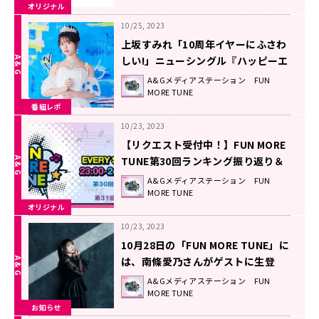
オリジナル
10/25, 2023
上坂すみれ「10周年イヤーにふさわ
しい!」ニューシングル『ハッピーエ
ンドプリンセス』に込めた想い!
A&Gメディアステーション FUN
MORE TUNE
番組レポ
10/23, 2023
【リクエスト受付中！】FUN MORE
TUNE第30回ランキング振り返り＆
第31回 注目楽曲紹介
A&Gメディアステーション FUN
MORE TUNE
オリジナル
10/23, 2023
10月28日の「FUN MORE TUNE」に
は、南條愛乃さんがゲストに生登
場！！
A&Gメディアステーション FUN
MORE TUNE
お知らせ