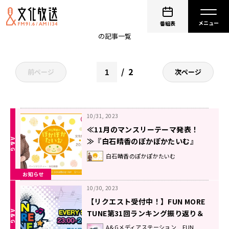
白石晴香
番組表
の記事一覧
2
前ページ
次ページ
10/31, 2023
≪11月のマンスリーテーマ発表！
≫『白石晴香のぽかぽかたいむ』
白石晴香のぽかぽかたいむ
お知らせ
10/30, 2023
【リクエスト受付中！】FUN MORE
TUNE第31回ランキング振り返り＆
第32回 注目楽曲紹介
A&Gメディアステーション FUN