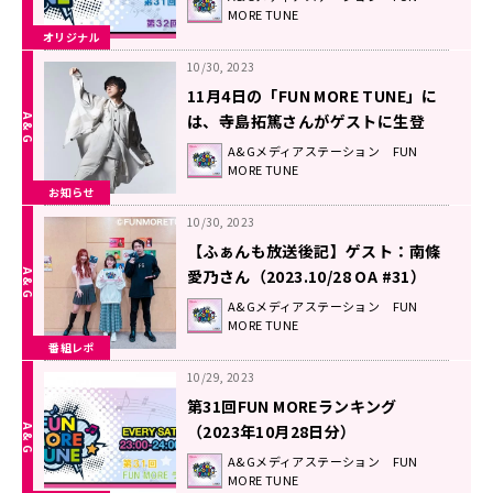
MORE TUNE
オリジナル
10/30, 2023
11月4日の「FUN MORE TUNE」に
は、寺島拓篤さんがゲストに生登
場！！
A&Gメディアステーション FUN
MORE TUNE
お知らせ
10/30, 2023
【ふぁんも放送後記】ゲスト：南條
愛乃さん（2023.10/28 OA #31）
A&Gメディアステーション FUN
MORE TUNE
番組レポ
10/29, 2023
第31回FUN MOREランキング
（2023年10月28日分）
A&Gメディアステーション FUN
MORE TUNE