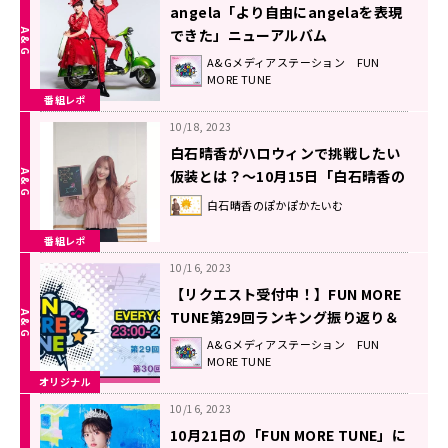
angela「より自由にangelaを表現
できた」ニューアルバム
『Welcome!』に込めた想い！
A&Gメディアステーション FUN
MORE TUNE
番組レポ
10/18, 2023
白石晴香がハロウィンで挑戦したい
仮装とは？～10月15日「白石晴香の
ぽかぽかたいむ」
白石晴香のぽかぽかたいむ
番組レポ
10/16, 2023
【リクエスト受付中！】FUN MORE
TUNE第29回ランキング振り返り＆
第30回 注目楽曲紹介
A&Gメディアステーション FUN
MORE TUNE
オリジナル
10/16, 2023
10月21日の「FUN MORE TUNE」に