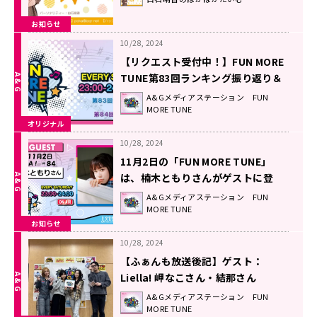
お知らせ
10/28, 2024
【リクエスト受付中！】FUN MORE
TUNE第83回ランキング振り返り＆
第84回 注目楽曲紹介
A&Gメディアステーション FUN
MORE TUNE
オリジナル
10/28, 2024
11月2日の「FUN MORE TUNE」
は、楠木ともりさんがゲストに登
場！
A&Gメディアステーション FUN
MORE TUNE
お知らせ
10/28, 2024
【ふぁんも放送後記】ゲスト：
Liella! 岬なこさん・結那さん
（2024.10/26 OA #83）
A&Gメディアステーション FUN
MORE TUNE