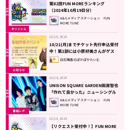
第82回FUN MOREランキング
（2024年10月19日分）
A&Gメディアステーション FUN
MORE TUNE
オリジナル
10/19, 2024
10/21(月)までチケット先行申込受付
中！第2部には小原好美さんがゲス
ト出演！11/24(日)開催『白石晴香の
白石晴香のぽかぽかたいむ
ぽかぽかたいむ』番組イベント
お知らせ
10/16, 2024
UNISON SQUARE GARDEN田淵智也
「作れて良かった」ニューシングル
『傍若のカリスマ』に込めた想い！
A&Gメディアステーション FUN
MORE TUNE
番組レポ
10/14, 2024
【リクエスト受付中！】FUN MORE