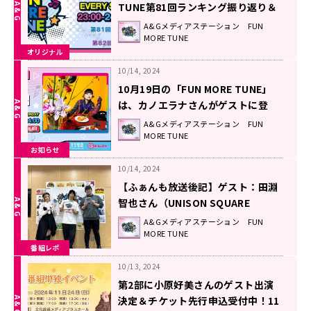
TUNE第81回ランキング振り返り＆
第82回 注目楽曲紹介
A&Gメディアステーション FUN
MORE TUNE
オリジナル
10/14, 2024
10月19日の「FUN MORE TUNE」
は、カノエラナさんがゲストに登
場！
A&Gメディアステーション FUN
MORE TUNE
お知らせ
10/14, 2024
【ふぁんも放送後記】ゲスト：田淵
智也さん（UNISON SQUARE
GARDEN）（2024.10/12 OA #81）
A&Gメディアステーション FUN
MORE TUNE
番組レポ
10/13, 2024
第2部に小原好美さんのゲスト出演
決定＆チケット先行申込受付中！11