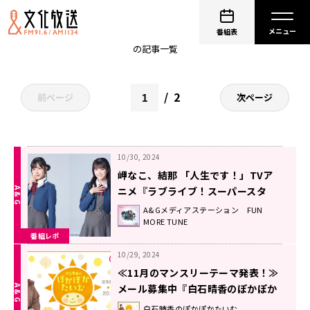
白石晴香
番組表
の記事一覧
2
前ページ
次ページ
10/30, 2024
岬なこ、結那 「人生です！」TVア
ニメ『ラブライブ！スーパースタ
ー!!』3期に込めた想い！
A&Gメディアステーション FUN
MORE TUNE
番組レポ
10/29, 2024
≪11月のマンスリーテーマ発表！≫
メール募集中『白石晴香のぽかぽか
たいむ』
白石晴香のぽかぽかたいむ