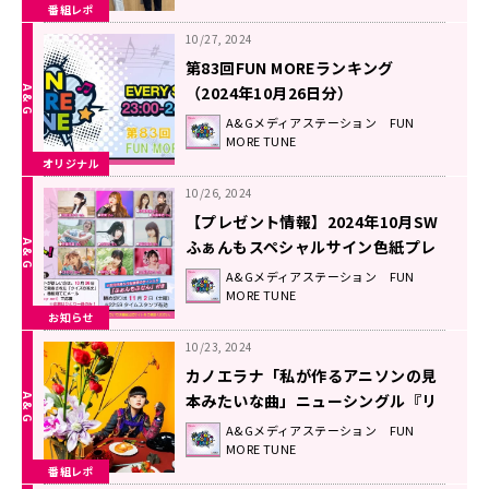
番組レポ
10/27, 2024
第83回FUN MOREランキング
（2024年10月26日分）
A&Gメディアステーション FUN
MORE TUNE
オリジナル
10/26, 2024
【プレゼント情報】2024年10月SW
ふぁんもスペシャルサイン色紙プレ
ゼント企画
A&Gメディアステーション FUN
MORE TUNE
お知らせ
10/23, 2024
カノエラナ「私が作るアニソンの見
本みたいな曲」ニューシングル『リ
バーシブルベイベー』に込めた想
A&Gメディアステーション FUN
MORE TUNE
い！
番組レポ