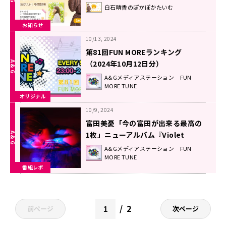
月24日（日）『白石晴香のぽかぽか
白石晴香のぽかぽかたいむ
たいむ』番組イベント
お知らせ
10/13, 2024
第81回FUN MOREランキング
（2024年10月12日分）
A&Gメディアステーション FUN
MORE TUNE
オリジナル
10/9, 2024
富田美憂「今の富田が出来る最高の
1枚」ニューアルバム『Violet
Bullet』に込めた想い！
A&Gメディアステーション FUN
MORE TUNE
番組レポ
2
前ページ
次ページ