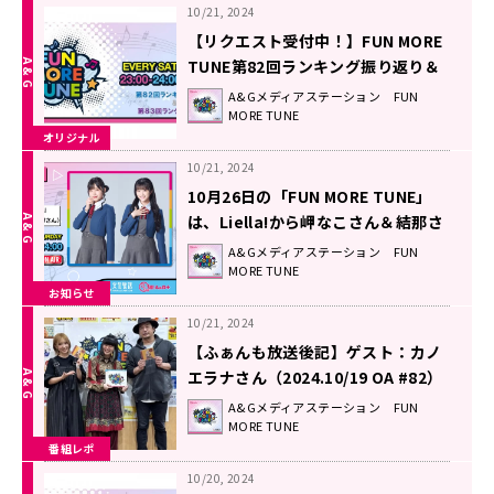
10/21, 2024
【リクエスト受付中！】FUN MORE
TUNE第82回ランキング振り返り＆
第83回 注目楽曲紹介
A&Gメディアステーション FUN
MORE TUNE
オリジナル
10/21, 2024
10月26日の「FUN MORE TUNE」
は、Liella!から岬なこさん＆結那さ
んがゲストに生登場！
A&Gメディアステーション FUN
MORE TUNE
お知らせ
10/21, 2024
【ふぁんも放送後記】ゲスト：カノ
エラナさん（2024.10/19 OA #82）
A&Gメディアステーション FUN
MORE TUNE
番組レポ
10/20, 2024