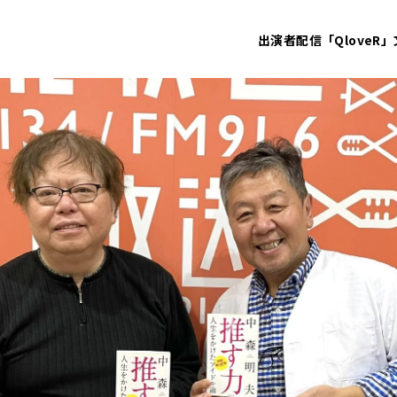
出演者
配信「QloveR」