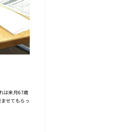
れは来月67歳
読ませてもらっ
」