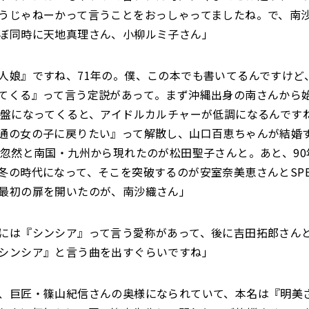
うじゃねーかって言うことをおっしゃってましたね。で、南
ぼ同時に天地真理さん、小柳ルミ子さん」
人娘』ですね、71年の。僕、この本でも書いてるんですけど
てくる』って言う定説があって。まず沖縄出身の南さんから
終盤になってくると、アイドルカルチャーが低調になるんです
通の女の子に戻りたい』って解散し、山口百恵ちゃんが結婚
に忽然と南国・九州から現れたのが松田聖子さんと。あと、90
冬の時代になって、そこを突破するのが安室奈美恵さんとSPE
最初の扉を開いたのが、南沙織さん」
には『シンシア』って言う愛称があって、後に吉田拓郎さん
シンシア』と言う曲を出すぐらいですね」
、巨匠・篠山紀信さんの奥様になられていて、本名は『明美