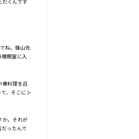
ただくんです
麗でね。篠山先
凍睡眠室に入
中華料理を召
って、そこにシ
すか。それが
店だったんで