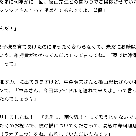
たまに何年かに一回、篠山先生との関わりでご挨拶させてい
シンシアさん』って呼ばれてるんですよ、普段」
んだ！」
お子様を育てあげたのにまったく変わらなくて、未だにお綺
いや、維持費がかかってんだよ』って言ってね。『家では冷
』って」
推す力』に出てきますけど、中森明夫さんと篠山紀信さんが
ンで、『中森さん、今日はアイドルを連れて来たよ』って言
たんでしょう？」
リしましたね！ 『ええっ、南沙織！』って思うじゃないで
た時のお祝いで、僕の横についてくださって、高級中華料理
（ラオチュウ）をね、お酌していただいたんです」