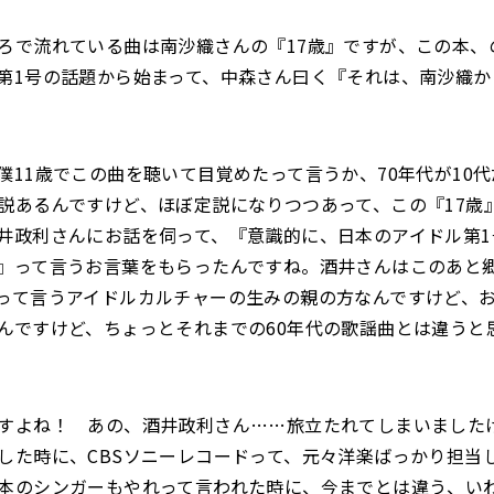
ろで流れている曲は南沙織さんの『17歳』ですが、この本、
第1号の話題から始まって、中森さん曰く『それは、南沙織か
僕11歳でこの曲を聴いて目覚めたって言うか、70年代が10
説あるんですけど、ほぼ定説になりつつあって、この『17歳
井政利さんにお話を伺って、『意識的に、日本のアイドル第1
』って言うお言葉をもらったんですね。酒井さんはこのあと
って言うアイドルカルチャーの生みの親の方なんですけど、
んですけど、ちょっとそれまでの60年代の歌謡曲とは違うと
すよね！ あの、酒井政利さん……旅立たれてしまいました
した時に、CBSソニーレコードって、元々洋楽ばっかり担当
本のシンガーもやれって言われた時に、今までとは違う、い