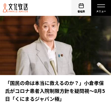
番組表
「国民の命は本当に救えるのか？」小倉孝保
氏がコロナ患者入院制限方針を疑問視〜8月5
日「くにまるジャパン極」