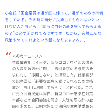
小倉氏「国会議員は選挙区に帰って、選挙のための準備
をしている。その時に自分に投票してもらわないとい
けない人たちから、”本当に自分の命を守ってもらえる
の？”と必ず聞かれてるはずです。だから、突然こんな
政策やめてくれよという話になりますよね。」
＜参考ニュース＞
菅義偉首相は４日夕、新型コロナウイルス患者
の入院制限方針に関し、撤回を求める与党の要
求に対し「撤回しない」と拒否した。首相官邸
で記者団に「必要な医療を受けられるための措
置だ。説明し理解してもらう」と述べた。これ
に先立ち自民党は同日、新型コロナ感染症対策
本部などの合同会議を開き、入院制限方針の撤
回を求めた。公明党幹部は衆院厚生労働委員会