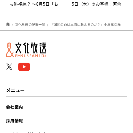
も熱視線？ ～8月5日「お
5日（木）のお客様：河合
はよう寺ちゃん」
薫さん
文化放送の記事一覧
「国民の命は本当に救えるのか？」小倉孝保氏がコロナ患者入院制限方針を疑問視〜8月5日「くにまるジャパン極」
メニュー
会社案内
採用情報