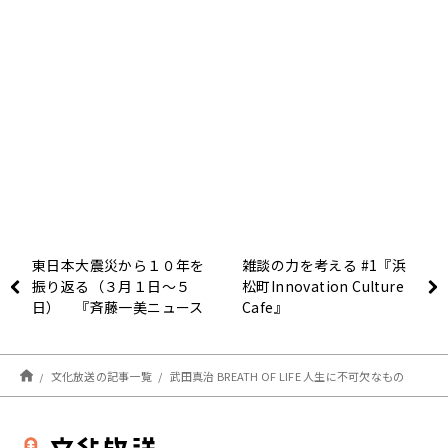
東日本大震災から１０年を
雑談の力を考える #1『浜
振り返る（３月１日～５
松町Innovation Culture
日） 『斉藤一美ニュース
Cafe』
ワイドＳＡＫＩＤＯＲ
Ｉ』 ～ ”あの時、私
は。そして今” ～
文化放送の記事一覧
武田真治 BREATH OF LIFE 人生に不可欠なもの