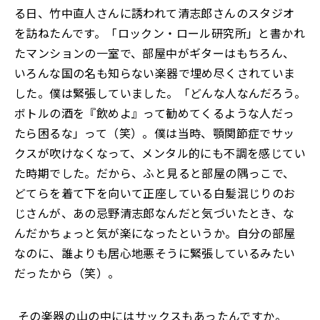
る日、竹中直人さんに誘われて清志郎さんのスタジオ
を訪ねたんです。「ロックン・ロール研究所」と書かれ
たマンションの一室で、部屋中がギターはもちろん、
いろんな国の名も知らない楽器で埋め尽くされていま
した。僕は緊張していました。「どんな人なんだろう。
ボトルの酒を『飲めよ』って勧めてくるような人だっ
たら困るな」って（笑）。僕は当時、顎関節症でサッ
クスが吹けなくなって、メンタル的にも不調を感じてい
た時期でした。だから、ふと見ると部屋の隅っこで、
どてらを着て下を向いて正座している白髪混じりのお
じさんが、あの忌野清志郎なんだと気づいたとき、な
んだかちょっと気が楽になったというか。自分の部屋
なのに、誰よりも居心地悪そうに緊張しているみたい
だったから（笑）。
―― その楽器の山の中にはサックスもあったんですか。