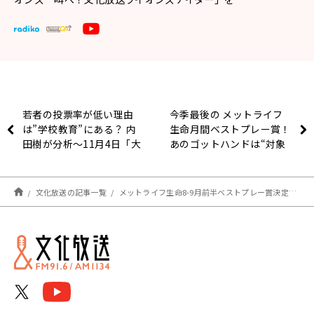
若者の投票率が低い理由
今季最後の メットライフ
は”学校教育”にある？ 内
生命月間ベストプレー賞！
田樹が分析〜11月4日「大
あのゴットハンドは“対象
竹まこと ゴールデンラジ
外”(ライオンズナイター)
オ」
文化放送の記事一覧
メットライフ生命8-9月前半ベストプレー賞決定！完封の今井「ワンチャンあると」(ライオンズナイター)