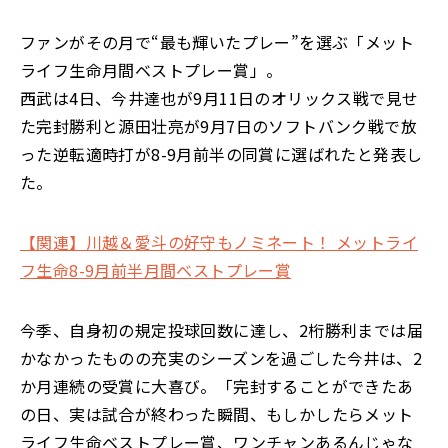
ファンがその月で“最も輝いたプレー”を選ぶ「メット
ライフ生命月間ベストプレー賞」。
西武は4日、今井達也が9月11日のオリックス戦で見せ
た完封勝利と源田壮亮が9月7日のソフトバンク戦で放
った逆転適時打が8-9月前半の同賞に選ばれたと発表し
た。
【関連】川越＆愛斗の好守もノミネート！ メットライ
フ生命8-9月前半月間ベストプレー賞
今季、自身初の規定投球回数に達し、2桁勝利までは届
かなかったものの充実のシーズンを過ごした今井は、2
か月連続の受賞に大喜び。「完封することができたあ
の日、実は試合が終わった瞬間、もしかしたらメット
ライフ生命ベストプレー賞、ワンチャンあるんじゃな