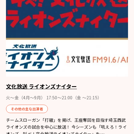
文化放送 ライオンズナイター
火～金（4月〜9月） 17:50～21:00（金 ～21:15）
その他の主な出演者
チームスローガン「打破」を掲げ、王座奪回を目指す埼玉西武
ライオンズの試合を中心に放送！ 今シーズンも「吼えろ！ライ
オンズ 叫べ！文化放送ライオンズナイター」を…