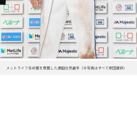
メットライフ生命賞を受賞した源田壮亮選手（※写真はすべて球団提供）