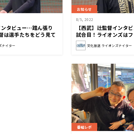
お知らせ
8/5, 2022
インタビュー…踏ん張り
【西武】辻監督インタビ
督は選手たちをどう見て
試合目！ライオンズはフ
に、首位街道を突き進む
ズナイター
文化放送 ライオンズナイター
番組レポ