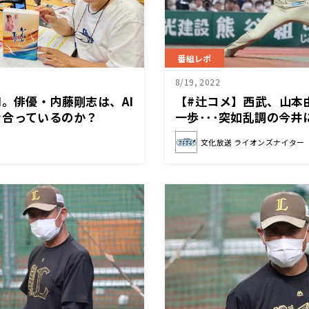
番組レポ
8/19, 2022
I。俳優・内藤剛志は、AI
【#辻コメ】西武、山本
き合っているのか？
一歩･･･突如乱調の今
を狙って打ってみろと」
文化放送 ライオンズナイター