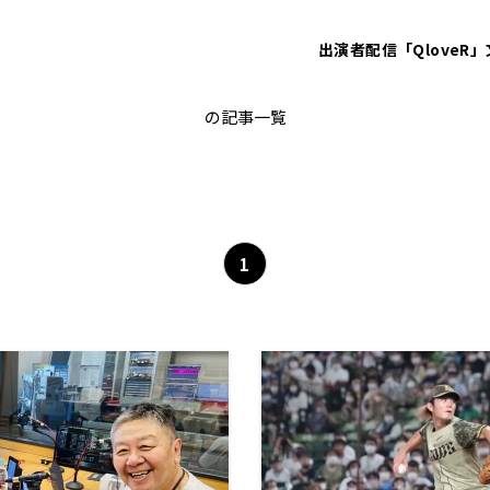
出演者
配信「QloveR」
imai_tatsuya
の記事一覧
1