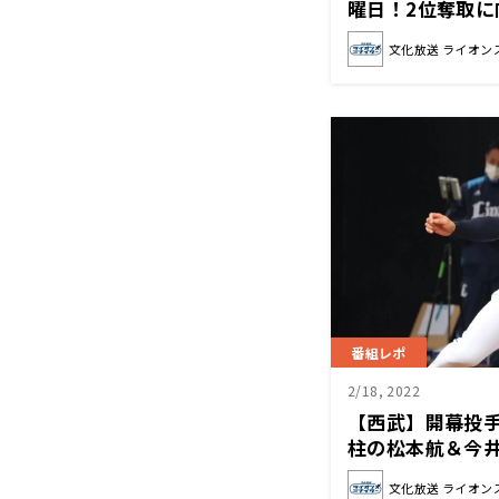
曜日！2位奪取
は？
文化放送 ライオン
番組レポ
2/18, 2022
【西武】開幕投
柱の松本航＆今井
イオンズナイター
文化放送 ライオン