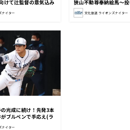
に向けて辻監督の意気込み
狭山不動尊奉納絵馬～投
ズナイター)
ズナイター
文化放送 ライオンズナイター
手の光成に続け！先発3本
がブルペンで手応え(ラ
)
ズナイター