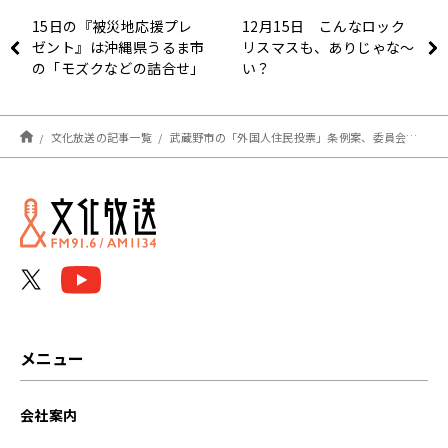
15日の『被災地応援プレ
12月15日 こんなロック
ゼント』は沖縄県うるま市
リスマスも、ありじゃな～
の「モズクなどの詰合せ」
い？
～「斉藤一美ニュースワイ
ドＳＡＫＩＤＯＲＩ」
文化放送の記事一覧
武蔵野市の「外国人住民投票」条例案、委員会可決 多様性生かせるか？ ～12月15日「おはよう寺ちゃん」
メニュー
会社案内