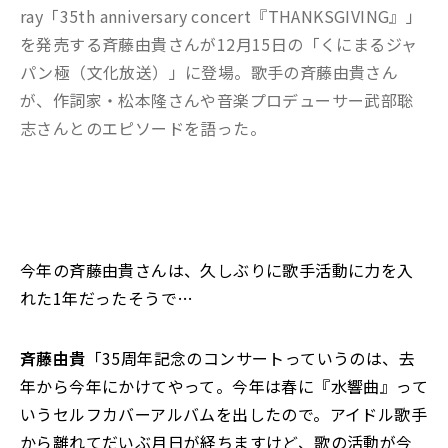
ray「35th anniversary concert『THANKSGIVING』」
を発売する斉藤由貴さんが12月15日の「くにまるジャ
パン極（文化放送）」に登場。歌手の斉藤由貴さん
が、作詞家・松本隆さんや音楽プロデューサー武部聡
志さんとのエピソードを語った。
今年の斉藤由貴さんは、久しぶりに歌手活動に力を入
れた1年だったそうで…
斉藤由貴
「35周年記念のコンサートっていうのは、去
年から今年にかけてやって。今年は春に『水響曲』って
いうセルフカバーアルバムを出したので。アイドル歌手
から離れてだいぶ月日が経ちますけど、歌の活動が今