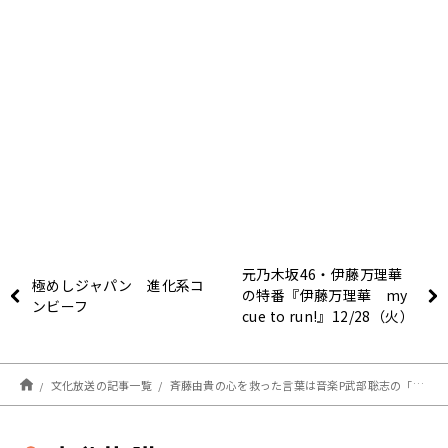
元乃木坂46・伊藤万理華
極めしジャパン 進化系コ
の特番『伊藤万理華 my
ンビーフ
cue to run!』12/28（火）
午後7時15分～放送決定！
文化放送の記事一覧
斉藤由貴の心を救った言葉は音楽P武部聡志の「究極の？？」～12月15日「くにまるジャパン極」