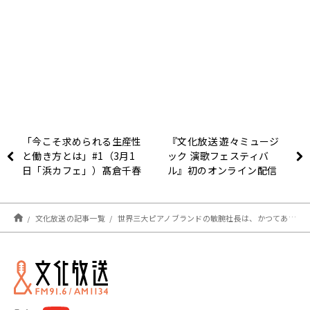
「今こそ求められる生産性
『文化放送 遊々ミュージ
と働き方とは」#1（3月1
ック 演歌フェスティバ
日「浜カフェ」）髙倉千春
ル』初のオンライン配信
（ロート製薬取締役）荻島
「お茶の間コンサート」開
浩司（チームスピリット代
催！
表取締役社長）
文化放送の記事一覧
世界三大ピアノブランドの敏腕社長は、かつてあの名物番組の調律もしていた！！