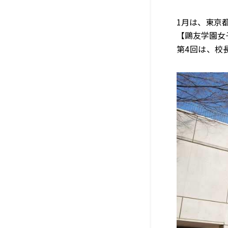
1月は、東京
【鷗友学園女
第4回は、校