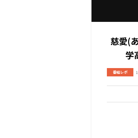
慈愛(
学
番組レポ
1