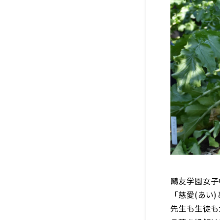
鷗友学園女子
「慈愛(あい)
先生も生徒も