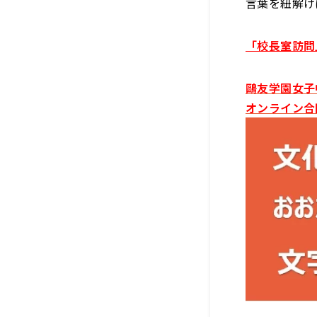
言葉を紐解け
「校長室訪問
鷗友学園女子
オンライン合