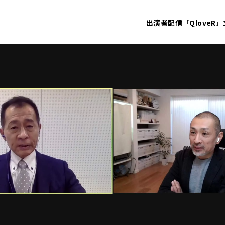
出演者
配信「QloveR」