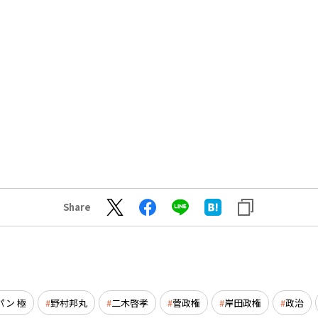
Share
パン 極
野村邦丸
二木啓孝
菅政権
岸田政権
政治