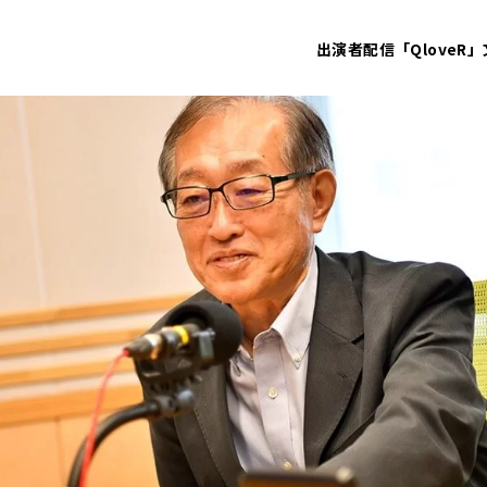
出演者
配信「QloveR」