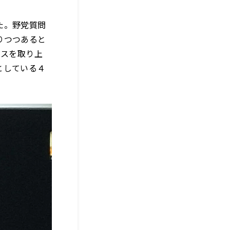
た。野党質問
りつつあると
ースを取り上
としている４