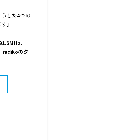
こうした4つの
ます」
1.6MHz、
adikoのタ