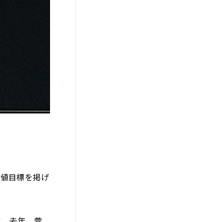
数値目標を掲げ
と、去年、菅