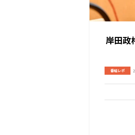
岸田政
番組レポ
2