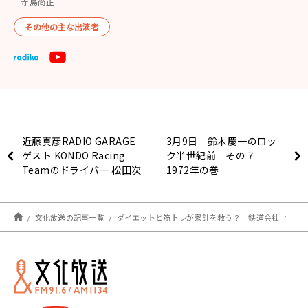
寺島尚正
その他の主な出演者
近藤真彦RADIO GARAGE
3月9日 鈴木慶一のロッ
ゲスト KONDO Racing
ク半世紀前 その７
Teamのドライバー 松田次
1972年の巻
生選手、佐々木大樹選手③
文化放送の記事一覧
ダイエットと筋トレが家計を救う？ 鉄道会社の定期券収入が大幅減少